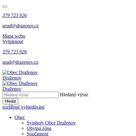
379 723 926
urad@drazenov.cz
Mapa webu
Vytisknout
379 723 926
urad@drazenov.cz
Draženov
Draženov
Hledaný výraz
Hledat
rozšířené vyhledávání
Obec
Symboly Obce Draženov
Obytná zóna
Současnost