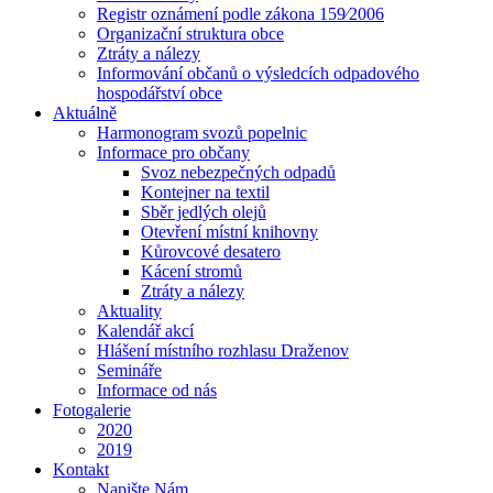
Registr oznámení podle zákona 159⁄2006
Organizační struktura obce
Ztráty a nálezy
Informování občanů o výsledcích odpadového
hospodářství obce
Aktuálně
Harmonogram svozů popelnic
Informace pro občany
Svoz nebezpečných odpadů
Kontejner na textil
Sběr jedlých olejů
Otevření místní knihovny
Kůrovcové desatero
Kácení stromů
Ztráty a nálezy
Aktuality
Kalendář akcí
Hlášení místního rozhlasu Draženov
Semináře
Informace od nás
Fotogalerie
2020
2019
Kontakt
Napište Nám