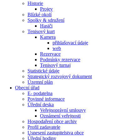
Historie
Projev
Blízké okolí
Spolky & sdružení
Hasiči
Tenisový kurt
Kamera
přihlašovací údaje
web
Rezervace
Podmínky rezervace
Tenisový turnaj
Statistické údaje
Strategický rozvojový dokument
Územní plán
Obecní úřad
E- podatelna
Povinné informace
Úřední deska
Veřejnoprávní smlouvy
Oznámení veřejnosti
Hospodaření obce archiv
Profil zadavatele
Usnesení zastupitelstva obce
Úřední hodiny