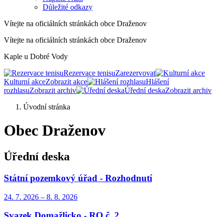
Důležité odkazy
Vítejte na oficiálních stránkách obce Draženov
Vítejte na oficiálních stránkách obce Draženov
Kaple u Dobré Vody
Rezervace tenisu
Zarezervovat
Kulturní akce
Zobrazit akce
Hlášení
rozhlasu
Zobrazit archiv
Úřední deska
Zobrazit archiv
Úvodní stránka
Obec Draženov
Úřední deska
Státní pozemkový úřad - Rozhodnutí
24. 7.
2026
–
8. 8.
2026
Svazek Domažlicko - RO č. 2