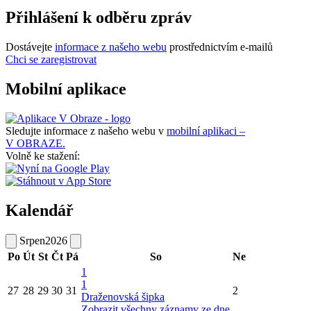
Přihlášení k odběru zpráv
Dostávejte
informace z našeho webu
prostřednictvím e-mailů
Chci se zaregistrovat
Mobilní aplikace
Sledujte informace z našeho webu v
mobilní aplikaci –
V OBRAZE.
Volně ke stažení:
Kalendář
Srpen
2026
Po
Út
St
Čt
Pá
So
Ne
1
1
27
28
29
30
31
2
Draženovská šipka
Zobrazit všechny záznamy ze dne