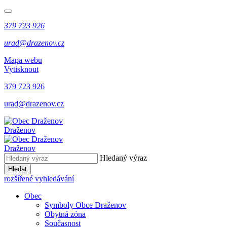
379 723 926
urad@drazenov.cz
Mapa webu
Vytisknout
379 723 926
urad@drazenov.cz
Draženov
Draženov
Hledaný výraz
Hledat
rozšířené vyhledávání
Obec
Symboly Obce Draženov
Obytná zóna
Současnost