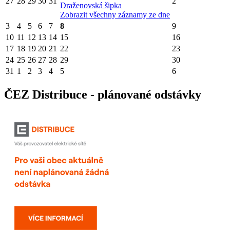
27
28
29
30
31
2
Draženovská šipka
Zobrazit všechny záznamy ze dne
3
4
5
6
7
8
9
10
11
12
13
14
15
16
17
18
19
20
21
22
23
24
25
26
27
28
29
30
31
1
2
3
4
5
6
ČEZ Distribuce - plánované odstávky