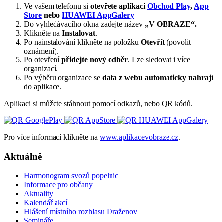
Ve vašem telefonu si
otevřete aplikaci
Obchod Play
,
App
Store
nebo
HUAWEI AppGalery
Do vyhledávacího okna zadejte název
„V OBRAZE“.
Klikněte na
Instalovat
.
Po nainstalování klikněte na položku
Otevřít
(povolit
oznámení).
Po otevření
přidejte nový odběr
. Lze sledovat i více
organizací.
Po výběru organizace se
data z webu automaticky nahrají
do aplikace.
Aplikaci si můžete stáhnout pomocí odkazů, nebo QR kódů.
Pro více informací klikněte na
www.aplikacevobraze.cz
.
Aktuálně
Harmonogram svozů popelnic
Informace pro občany
Aktuality
Kalendář akcí
Hlášení místního rozhlasu Draženov
Semináře