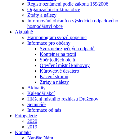
Registr oznámení podle zákona 159⁄2006
Organizační struktura obce
Ztráty a nálezy
Informování občanů o výsledcích odpadového
hospodářství obce
Aktuálně
Harmonogram svozů popelnic
Informace pro občany
Svoz nebezpečných odpadů
Kontejner na textil
Sběr jedlých olejů
Otevření místní knihovny
Kůrovcové desatero
Kácení stromů
Ztráty a nálezy
Aktuality
Kalendář akcí
Hlášení místního rozhlasu Draženov
Semináře
Informace od nás
Fotogalerie
2020
2019
Kontakt
Napište Nám