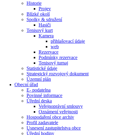
Historie
Projev
Blízké okolí
Spolky & sdružení
Hasiči
Tenisový kurt
Kamera
přihlašovací údaje
web
Rezervace
Podmínky rezervace
Tenisový turnaj
Statistické údaje
Strategický rozvojový dokument
Územní plán
Obecní úřad
E- podatelna
Povinné informace
Úřední deska
Veřejnoprávní smlouvy
Oznámení veřejnosti
Hospodaření obce archiv
Profil zadavatele
Usnesení zastupitelstva obce
Úřední hodiny