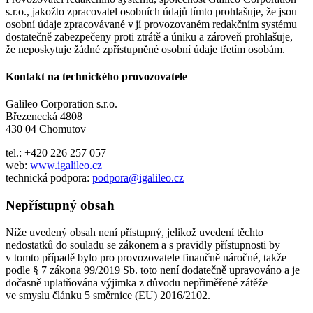
s.r.o., jakožto zpracovatel osobních údajů tímto prohlašuje, že jsou
osobní údaje zpracovávané v jí provozovaném redakčním systému
dostatečně zabezpečeny proti ztrátě a úniku a zároveň prohlašuje,
že neposkytuje žádné zpřístupněné osobní údaje třetím osobám.
Kontakt na technického provozovatele
Galileo Corporation s.r.o.
Březenecká 4808
430 04 Chomutov
tel.: +420 226 257 057
web:
www.igalileo.cz
technická podpora:
podpora@igalileo.cz
Nepřístupný obsah
Níže uvedený obsah není přístupný, jelikož uvedení těchto
nedostatků do souladu se zákonem a s pravidly přístupnosti by
v tomto případě bylo pro provozovatele finančně náročné, takže
podle § 7 zákona 99/2019 Sb. toto není dodatečně upravováno a je
dočasně uplatňována výjimka z důvodu nepřiměřené zátěže
ve smyslu článku 5 směrnice (EU) 2016/2102.