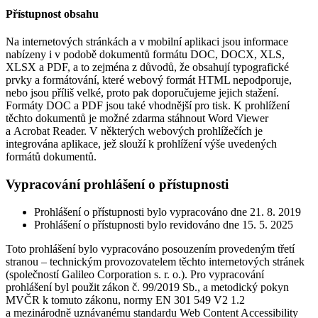
Přístupnost obsahu
Na internetových stránkách a v mobilní aplikaci jsou informace
nabízeny i v podobě dokumentů formátu DOC, DOCX, XLS,
XLSX a PDF, a to zejména z důvodů, že obsahují typografické
prvky a formátování, které webový formát HTML nepodporuje,
nebo jsou příliš velké, proto pak doporučujeme jejich stažení.
Formáty DOC a PDF jsou také vhodnější pro tisk. K prohlížení
těchto dokumentů je možné zdarma stáhnout Word Viewer
a Acrobat Reader. V některých webových prohlížečích je
integrována aplikace, jež slouží k prohlížení výše uvedených
formátů dokumentů.
Vypracování prohlášení o přístupnosti
Prohlášení o přístupnosti bylo vypracováno dne 21. 8. 2019
Prohlášení o přístupnosti bylo revidováno dne 15. 5. 2025
Toto prohlášení bylo vypracováno posouzením provedeným třetí
stranou – technickým provozovatelem těchto internetových stránek
(společností Galileo Corporation s. r. o.). Pro vypracování
prohlášení byl použit zákon č. 99/2019 Sb., a metodický pokyn
MVČR k tomuto zákonu, normy EN 301 549 V2 1.2
a mezinárodně uznávanému standardu Web Content Accessibility