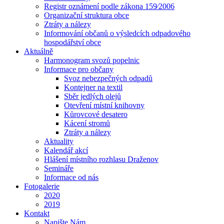
Registr oznámení podle zákona 159⁄2006
Organizační struktura obce
Ztráty a nálezy
Informování občanů o výsledcích odpadového
hospodářství obce
Aktuálně
Harmonogram svozů popelnic
Informace pro občany
Svoz nebezpečných odpadů
Kontejner na textil
Sběr jedlých olejů
Otevření místní knihovny
Kůrovcové desatero
Kácení stromů
Ztráty a nálezy
Aktuality
Kalendář akcí
Hlášení místního rozhlasu Draženov
Semináře
Informace od nás
Fotogalerie
2020
2019
Kontakt
Napište Nám