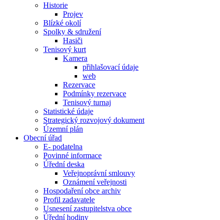
Historie
Projev
Blízké okolí
Spolky & sdružení
Hasiči
Tenisový kurt
Kamera
přihlašovací údaje
web
Rezervace
Podmínky rezervace
Tenisový turnaj
Statistické údaje
Strategický rozvojový dokument
Územní plán
Obecní úřad
E- podatelna
Povinné informace
Úřední deska
Veřejnoprávní smlouvy
Oznámení veřejnosti
Hospodaření obce archiv
Profil zadavatele
Usnesení zastupitelstva obce
Úřední hodiny