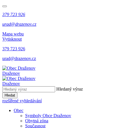
379 723 926
urad@drazenov.cz
Mapa webu
Vytisknout
379 723 926
urad@drazenov.cz
Draženov
Draženov
Hledaný výraz
Hledat
rozšířené vyhledávání
Obec
Symboly Obce Draženov
Obytná zóna
Současnost