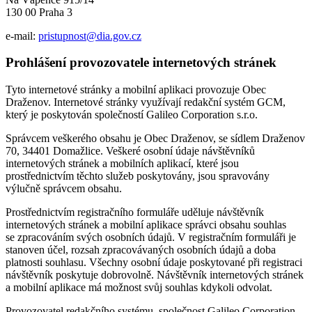
130 00 Praha 3
e-mail:
pristupnost@dia.gov.cz
Prohlášení provozovatele internetových stránek
Tyto internetové stránky a mobilní aplikaci provozuje Obec
Draženov. Internetové stránky využívají redakční systém GCM,
který je poskytován společností Galileo Corporation s.r.o.
Správcem veškerého obsahu je Obec Draženov, se sídlem Draženov
70, 34401 Domažlice. Veškeré osobní údaje návštěvníků
internetových stránek a mobilních aplikací, které jsou
prostřednictvím těchto služeb poskytovány, jsou spravovány
výlučně správcem obsahu.
Prostřednictvím registračního formuláře uděluje návštěvník
internetových stránek a mobilní aplikace správci obsahu souhlas
se zpracováním svých osobních údajů. V registračním formuláři je
stanoven účel, rozsah zpracovávaných osobních údajů a doba
platnosti souhlasu. Všechny osobní údaje poskytované při registraci
návštěvník poskytuje dobrovolně. Návštěvník internetových stránek
a mobilní aplikace má možnost svůj souhlas kdykoli odvolat.
Provozovatel redakčního systému, společnost Galileo Corporation