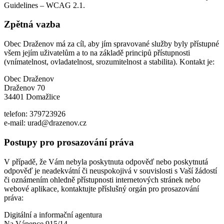
Guidelines – WCAG 2.1.
Zpětná vazba
Obec Draženov má za cíl, aby jím spravované služby byly přístupné
všem jejím uživatelům a to na základě principů přístupnosti
(vnímatelnost, ovladatelnost, srozumitelnost a stabilita). Kontakt je:
Obec Draženov
Draženov 70
34401 Domažlice
telefon: 379723926
e-mail: urad@drazenov.cz
Postupy pro prosazování práva
V případě, že Vám nebyla poskytnuta odpověď nebo poskytnutá
odpověď je neadekvátní či neuspokojivá v souvislosti s Vaší žádostí
či oznámením ohledně přístupnosti internetových stránek nebo
webové aplikace, kontaktujte příslušný orgán pro prosazování
práva:
Digitální a informační agentura
Na Vápence 915/14