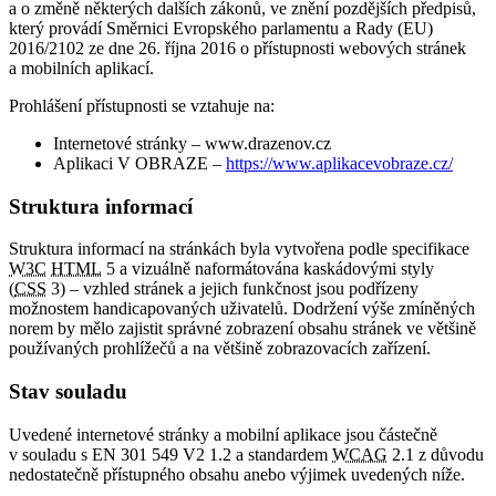
a o změně některých dalších zákonů, ve znění pozdějších předpisů,
který provádí Směrnici Evropského parlamentu a Rady (EU)
2016/2102 ze dne 26. října 2016 o přístupnosti webových stránek
a mobilních aplikací.
Prohlášení přístupnosti se vztahuje na:
Internetové stránky – www.drazenov.cz
Aplikaci V OBRAZE –
https://www.aplikacevobraze.cz/
Struktura informací
Struktura informací na stránkách byla vytvořena podle specifikace
W3C
HTML
5 a vizuálně naformátována kaskádovými styly
(
CSS
3) – vzhled stránek a jejich funkčnost jsou podřízeny
možnostem handicapovaných uživatelů. Dodržení výše zmíněných
norem by mělo zajistit správné zobrazení obsahu stránek ve většině
používaných prohlížečů a na většině zobrazovacích zařízení.
Stav souladu
Uvedené internetové stránky a mobilní aplikace jsou částečně
v souladu s EN 301 549 V2 1.2 a standardem
WCAG
2.1 z důvodu
nedostatečně přístupného obsahu anebo výjimek uvedených níže.