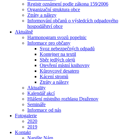
Registr oznámení podle zákona 159⁄2006
Organizační struktura obce
Ztráty a nálezy
Informování občanů o výsledcích odpadového
hospodářství obce
Aktuálně
Harmonogram svozů popelnic
Informace pro občany
Svoz nebezpečných odpadů
Kontejner na textil
Sběr jedlých olejů
Otevření místní knihovny
Kůrovcové desatero
Kácení stromů
Ztráty a nálezy
Aktuality
Kalendář akcí
Hlášení místního rozhlasu Draženov
Semináře
Informace od nás
Fotogalerie
2020
2019
Kontakt
Napište Nám