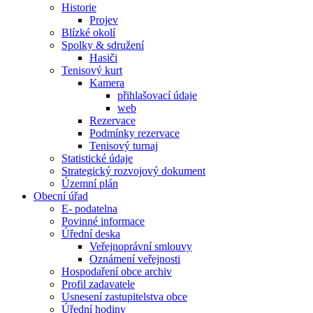
Historie
Projev
Blízké okolí
Spolky & sdružení
Hasiči
Tenisový kurt
Kamera
přihlašovací údaje
web
Rezervace
Podmínky rezervace
Tenisový turnaj
Statistické údaje
Strategický rozvojový dokument
Územní plán
Obecní úřad
E- podatelna
Povinné informace
Úřední deska
Veřejnoprávní smlouvy
Oznámení veřejnosti
Hospodaření obce archiv
Profil zadavatele
Usnesení zastupitelstva obce
Úřední hodiny