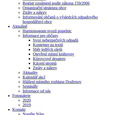
Registr oznámení podle zákona 159⁄2006
Organizační struktura obce
Ztráty a nálezy
Informování občanů o výsledcích odpadového
hospodářství obce
Aktuálně
Harmonogram svozů popelnic
Informace pro občany
Svoz nebezpečných odpadů
Kontejner na textil
Sběr jedlých olejů
Otevření místní knihovny
Kůrovcové desatero
Kácení stromů
Ztráty a nálezy
Aktuality
Kalendář akcí
Hlášení místního rozhlasu Draženov
Semináře
Informace od nás
Fotogalerie
2020
2019
Kontakt
Napište Nám