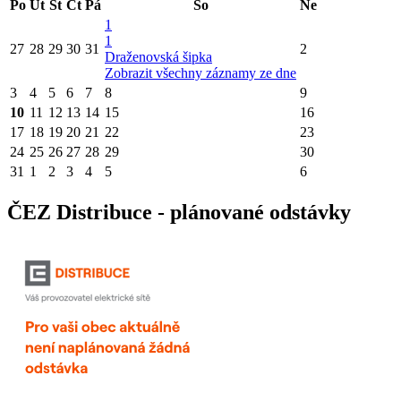
Po
Út
St
Čt
Pá
So
Ne
1
1
27
28
29
30
31
2
Draženovská šipka
Zobrazit všechny záznamy ze dne
3
4
5
6
7
8
9
10
11
12
13
14
15
16
17
18
19
20
21
22
23
24
25
26
27
28
29
30
31
1
2
3
4
5
6
ČEZ Distribuce - plánované odstávky