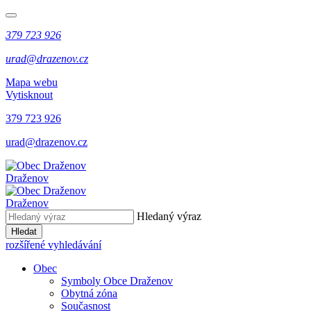
379 723 926
urad@drazenov.cz
Mapa webu
Vytisknout
379 723 926
urad@drazenov.cz
Draženov
Draženov
Hledaný výraz
Hledat
rozšířené vyhledávání
Obec
Symboly Obce Draženov
Obytná zóna
Současnost