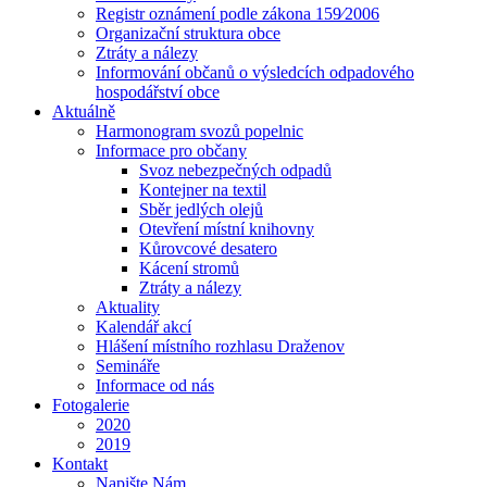
Registr oznámení podle zákona 159⁄2006
Organizační struktura obce
Ztráty a nálezy
Informování občanů o výsledcích odpadového
hospodářství obce
Aktuálně
Harmonogram svozů popelnic
Informace pro občany
Svoz nebezpečných odpadů
Kontejner na textil
Sběr jedlých olejů
Otevření místní knihovny
Kůrovcové desatero
Kácení stromů
Ztráty a nálezy
Aktuality
Kalendář akcí
Hlášení místního rozhlasu Draženov
Semináře
Informace od nás
Fotogalerie
2020
2019
Kontakt
Napište Nám