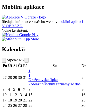
Mobilní aplikace
Sledujte informace z našeho webu v
mobilní aplikaci –
V OBRAZE.
Volně ke stažení:
Kalendář
Srpen
2026
Po
Út
St
Čt
Pá
So
Ne
1
1
27
28
29
30
31
2
Draženovská šipka
Zobrazit všechny záznamy ze dne
3
4
5
6
7
8
9
10
11
12
13
14
15
16
17
18
19
20
21
22
23
24
25
26
27
28
29
30