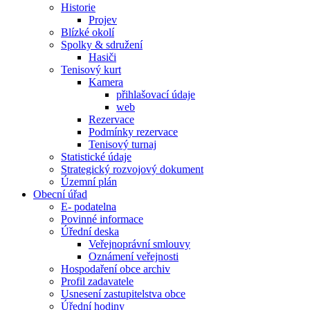
Historie
Projev
Blízké okolí
Spolky & sdružení
Hasiči
Tenisový kurt
Kamera
přihlašovací údaje
web
Rezervace
Podmínky rezervace
Tenisový turnaj
Statistické údaje
Strategický rozvojový dokument
Územní plán
Obecní úřad
E- podatelna
Povinné informace
Úřední deska
Veřejnoprávní smlouvy
Oznámení veřejnosti
Hospodaření obce archiv
Profil zadavatele
Usnesení zastupitelstva obce
Úřední hodiny