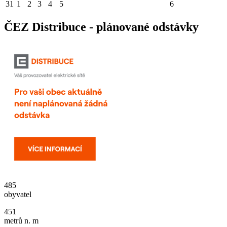
31
1
2
3
4
5
6
ČEZ Distribuce - plánované odstávky
485
obyvatel
451
metrů n. m