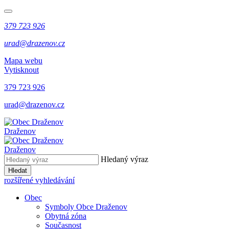
379 723 926
urad@drazenov.cz
Mapa webu
Vytisknout
379 723 926
urad@drazenov.cz
Draženov
Draženov
Hledaný výraz
Hledat
rozšířené vyhledávání
Obec
Symboly Obce Draženov
Obytná zóna
Současnost