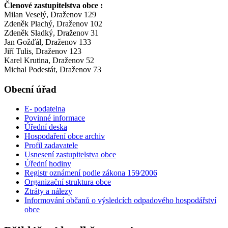
Členové zastupitelstva obce :
Milan Veselý, Draženov 129
Zdeněk Plachý, Draženov 102
Zdeněk Sladký, Draženov 31
Jan Gožďál, Draženov 133
Jiří Tulis, Draženov 123
Karel Krutina, Draženov 52
Michal Podestát, Draženov 73
Obecní úřad
E- podatelna
Povinné informace
Úřední deska
Hospodaření obce archiv
Profil zadavatele
Usnesení zastupitelstva obce
Úřední hodiny
Registr oznámení podle zákona 159⁄2006
Organizační struktura obce
Ztráty a nálezy
Informování občanů o výsledcích odpadového hospodářství
obce