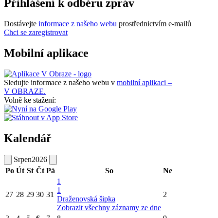
Přihlášení k odběru zpráv
Dostávejte
informace z našeho webu
prostřednictvím e-mailů
Chci se zaregistrovat
Mobilní aplikace
Sledujte informace z našeho webu v
mobilní aplikaci –
V OBRAZE.
Volně ke stažení:
Kalendář
Srpen
2026
Po
Út
St
Čt
Pá
So
Ne
1
1
27
28
29
30
31
2
Draženovská šipka
Zobrazit všechny záznamy ze dne