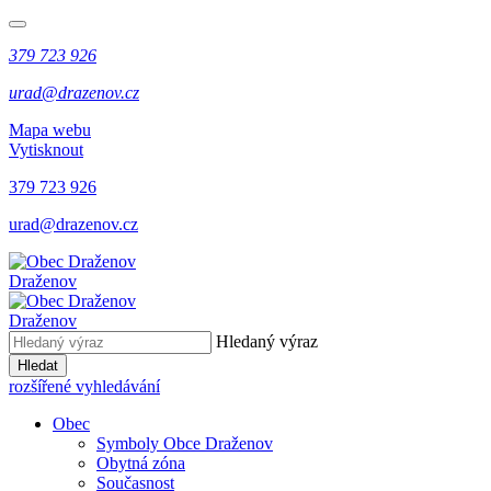
379 723 926
urad@drazenov.cz
Mapa webu
Vytisknout
379 723 926
urad@drazenov.cz
Draženov
Draženov
Hledaný výraz
Hledat
rozšířené vyhledávání
Obec
Symboly Obce Draženov
Obytná zóna
Současnost