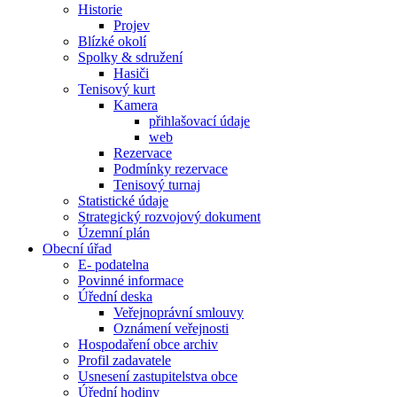
Historie
Projev
Blízké okolí
Spolky & sdružení
Hasiči
Tenisový kurt
Kamera
přihlašovací údaje
web
Rezervace
Podmínky rezervace
Tenisový turnaj
Statistické údaje
Strategický rozvojový dokument
Územní plán
Obecní úřad
E- podatelna
Povinné informace
Úřední deska
Veřejnoprávní smlouvy
Oznámení veřejnosti
Hospodaření obce archiv
Profil zadavatele
Usnesení zastupitelstva obce
Úřední hodiny