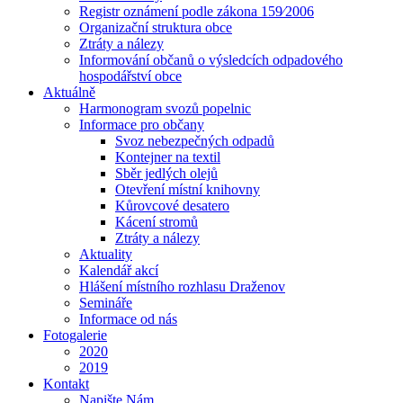
Registr oznámení podle zákona 159⁄2006
Organizační struktura obce
Ztráty a nálezy
Informování občanů o výsledcích odpadového
hospodářství obce
Aktuálně
Harmonogram svozů popelnic
Informace pro občany
Svoz nebezpečných odpadů
Kontejner na textil
Sběr jedlých olejů
Otevření místní knihovny
Kůrovcové desatero
Kácení stromů
Ztráty a nálezy
Aktuality
Kalendář akcí
Hlášení místního rozhlasu Draženov
Semináře
Informace od nás
Fotogalerie
2020
2019
Kontakt
Napište Nám