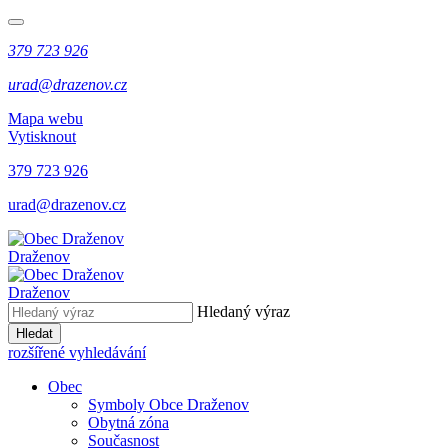
379 723 926
urad@drazenov.cz
Mapa webu
Vytisknout
379 723 926
urad@drazenov.cz
Draženov
Draženov
Hledaný výraz
Hledat
rozšířené vyhledávání
Obec
Symboly Obce Draženov
Obytná zóna
Současnost