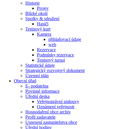
Historie
Projev
Blízké okolí
Spolky & sdružení
Hasiči
Tenisový kurt
Kamera
přihlašovací údaje
web
Rezervace
Podmínky rezervace
Tenisový turnaj
Statistické údaje
Strategický rozvojový dokument
Územní plán
Obecní úřad
E- podatelna
Povinné informace
Úřední deska
Veřejnoprávní smlouvy
Oznámení veřejnosti
Hospodaření obce archiv
Profil zadavatele
Usnesení zastupitelstva obce
Úřední hodiny