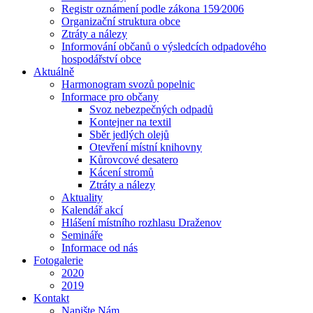
Registr oznámení podle zákona 159⁄2006
Organizační struktura obce
Ztráty a nálezy
Informování občanů o výsledcích odpadového
hospodářství obce
Aktuálně
Harmonogram svozů popelnic
Informace pro občany
Svoz nebezpečných odpadů
Kontejner na textil
Sběr jedlých olejů
Otevření místní knihovny
Kůrovcové desatero
Kácení stromů
Ztráty a nálezy
Aktuality
Kalendář akcí
Hlášení místního rozhlasu Draženov
Semináře
Informace od nás
Fotogalerie
2020
2019
Kontakt
Napište Nám