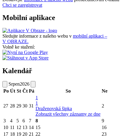
Chci se zaregistrovat
Mobilní aplikace
Sledujte informace z našeho webu v
mobilní aplikaci –
V OBRAZE.
Volně ke stažení:
Kalendář
Srpen
2026
Po
Út
St
Čt
Pá
So
Ne
1
1
27
28
29
30
31
2
Draženovská šipka
Zobrazit všechny záznamy ze dne
3
4
5
6
7
8
9
10
11
12
13
14
15
16
17
18
19
20
21
22
23