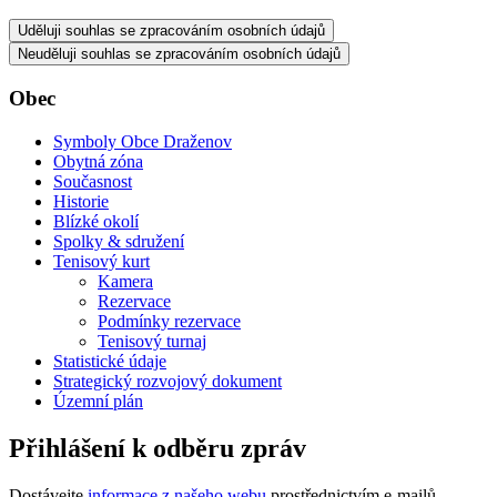
Uděluji souhlas se zpracováním osobních údajů
Neuděluji souhlas se zpracováním osobních údajů
Obec
Symboly Obce Draženov
Obytná zóna
Současnost
Historie
Blízké okolí
Spolky & sdružení
Tenisový kurt
Kamera
Rezervace
Podmínky rezervace
Tenisový turnaj
Statistické údaje
Strategický rozvojový dokument
Územní plán
Přihlášení k odběru zpráv
Dostávejte
informace z našeho webu
prostřednictvím e-mailů