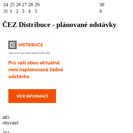
24
25
26
27
28
29
30
31
1
2
3
4
5
6
ČEZ Distribuce - plánované odstávky
485
obyvatel
451