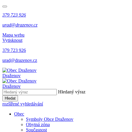
379 723 926
urad@drazenov.cz
Mapa webu
Vytisknout
379 723 926
urad@drazenov.cz
Draženov
Draženov
Hledaný výraz
Hledat
rozšířené vyhledávání
Obec
Symboly Obce Draženov
Obytná zóna
Současnost