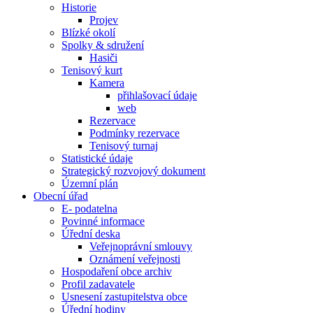
Historie
Projev
Blízké okolí
Spolky & sdružení
Hasiči
Tenisový kurt
Kamera
přihlašovací údaje
web
Rezervace
Podmínky rezervace
Tenisový turnaj
Statistické údaje
Strategický rozvojový dokument
Územní plán
Obecní úřad
E- podatelna
Povinné informace
Úřední deska
Veřejnoprávní smlouvy
Oznámení veřejnosti
Hospodaření obce archiv
Profil zadavatele
Usnesení zastupitelstva obce
Úřední hodiny