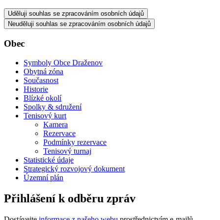
Uděluji souhlas se zpracováním osobních údajů
Neuděluji souhlas se zpracováním osobních údajů
Obec
Symboly Obce Draženov
Obytná zóna
Současnost
Historie
Blízké okolí
Spolky & sdružení
Tenisový kurt
Kamera
Rezervace
Podmínky rezervace
Tenisový turnaj
Statistické údaje
Strategický rozvojový dokument
Územní plán
Přihlášení k odběru zpráv
Dostávejte
informace z našeho webu
prostřednictvím e-mailů