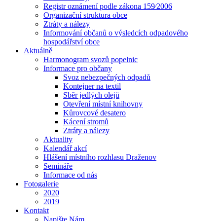
Registr oznámení podle zákona 159⁄2006
Organizační struktura obce
Ztráty a nálezy
Informování občanů o výsledcích odpadového
hospodářství obce
Aktuálně
Harmonogram svozů popelnic
Informace pro občany
Svoz nebezpečných odpadů
Kontejner na textil
Sběr jedlých olejů
Otevření místní knihovny
Kůrovcové desatero
Kácení stromů
Ztráty a nálezy
Aktuality
Kalendář akcí
Hlášení místního rozhlasu Draženov
Semináře
Informace od nás
Fotogalerie
2020
2019
Kontakt
Napište Nám