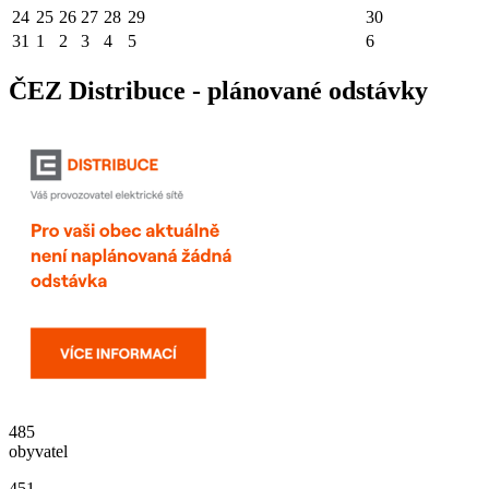
24
25
26
27
28
29
30
31
1
2
3
4
5
6
ČEZ Distribuce - plánované odstávky
485
obyvatel
451