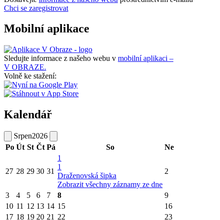
Chci se zaregistrovat
Mobilní aplikace
Sledujte informace z našeho webu v
mobilní aplikaci –
V OBRAZE.
Volně ke stažení:
Kalendář
Srpen
2026
Po
Út
St
Čt
Pá
So
Ne
1
1
27
28
29
30
31
2
Draženovská šipka
Zobrazit všechny záznamy ze dne
3
4
5
6
7
8
9
10
11
12
13
14
15
16
17
18
19
20
21
22
23