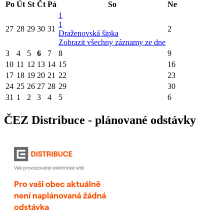
Po
Út
St
Čt
Pá
So
Ne
1
1
27
28
29
30
31
2
Draženovská šipka
Zobrazit všechny záznamy ze dne
3
4
5
6
7
8
9
10
11
12
13
14
15
16
17
18
19
20
21
22
23
24
25
26
27
28
29
30
31
1
2
3
4
5
6
ČEZ Distribuce - plánované odstávky