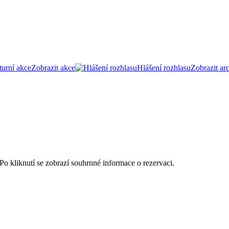
turní akce
Zobrazit akce
Hlášení rozhlasu
Zobrazit ar
. Po kliknutí se zobrazí souhrnné informace o rezervaci.