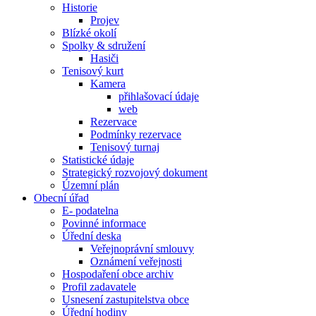
Historie
Projev
Blízké okolí
Spolky & sdružení
Hasiči
Tenisový kurt
Kamera
přihlašovací údaje
web
Rezervace
Podmínky rezervace
Tenisový turnaj
Statistické údaje
Strategický rozvojový dokument
Územní plán
Obecní úřad
E- podatelna
Povinné informace
Úřední deska
Veřejnoprávní smlouvy
Oznámení veřejnosti
Hospodaření obce archiv
Profil zadavatele
Usnesení zastupitelstva obce
Úřední hodiny