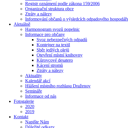
Registr oznámení podle zákona 159⁄2006
Organizační struktura obce
Ztráty a nálezy
Informování občanů o výsledcích odpadového hospodářs
Aktuálně
Harmonogram svozů popelnic
Informace pro občany
Svoz nebezpečných odpadů
Kontejner na textil
Sběr jedlých olejů
Otevření místní knihovny
Kůrovcové desatero
Kácení stromů
Ztráty a nálezy
Aktuality
Kalendář akcí
Hlášení místního rozhlasu Draženov
Semináře
Informace od nás
Fotogalerie
2020
2019
Kontakt
Napište Nám
Důležité odkazy