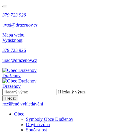
379 723 926
urad@drazenov.cz
Mapa webu
Vytisknout
379 723 926
urad@drazenov.cz
Draženov
Draženov
Hledaný výraz
Hledat
rozšířené vyhledávání
Obec
Symboly Obce Draženov
Obytná zóna
Současnost