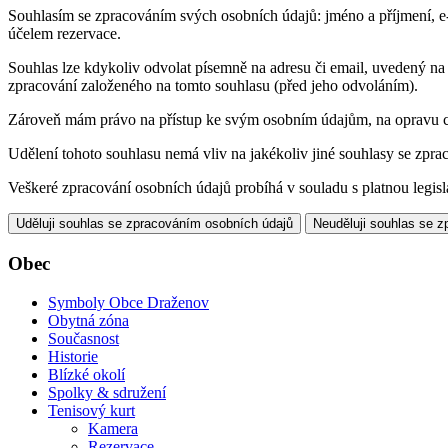
Souhlasím se zpracováním svých osobních údajů: jméno a příjmení, e-m
účelem rezervace.
Souhlas lze kdykoliv odvolat písemně na adresu či email, uvedený n
zpracování založeného na tomto souhlasu (před jeho odvoláním).
Zároveň mám právo na přístup ke svým osobním údajům, na opravu c
Udělení tohoto souhlasu nemá vliv na jakékoliv jiné souhlasy se zpr
Veškeré zpracování osobních údajů probíhá v souladu s platnou legisl
Uděluji souhlas se zpracováním osobních údajů
Neuděluji souhlas se 
Obec
Symboly Obce Draženov
Obytná zóna
Současnost
Historie
Blízké okolí
Spolky & sdružení
Tenisový kurt
Kamera
Rezervace