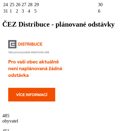
24
25
26
27
28
29
30
31
1
2
3
4
5
6
ČEZ Distribuce - plánované odstávky
485
obyvatel
451