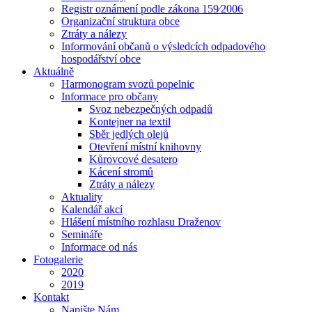
Registr oznámení podle zákona 159⁄2006
Organizační struktura obce
Ztráty a nálezy
Informování občanů o výsledcích odpadového
hospodářství obce
Aktuálně
Harmonogram svozů popelnic
Informace pro občany
Svoz nebezpečných odpadů
Kontejner na textil
Sběr jedlých olejů
Otevření místní knihovny
Kůrovcové desatero
Kácení stromů
Ztráty a nálezy
Aktuality
Kalendář akcí
Hlášení místního rozhlasu Draženov
Semináře
Informace od nás
Fotogalerie
2020
2019
Kontakt
Napište Nám