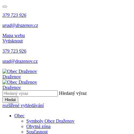
379 723 926
urad@drazenov.cz
Mapa webu
Vytisknout
379 723 926
urad@drazenov.cz
Draženov
Draženov
Hledaný výraz
Hledat
rozšířené vyhledávání
Obec
Symboly Obce Draženov
Obytná zóna
Současnost