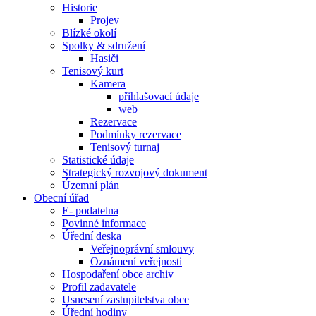
Historie
Projev
Blízké okolí
Spolky & sdružení
Hasiči
Tenisový kurt
Kamera
přihlašovací údaje
web
Rezervace
Podmínky rezervace
Tenisový turnaj
Statistické údaje
Strategický rozvojový dokument
Územní plán
Obecní úřad
E- podatelna
Povinné informace
Úřední deska
Veřejnoprávní smlouvy
Oznámení veřejnosti
Hospodaření obce archiv
Profil zadavatele
Usnesení zastupitelstva obce
Úřední hodiny