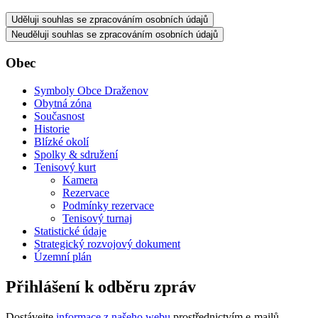
Uděluji souhlas se zpracováním osobních údajů
Neuděluji souhlas se zpracováním osobních údajů
Obec
Symboly Obce Draženov
Obytná zóna
Současnost
Historie
Blízké okolí
Spolky & sdružení
Tenisový kurt
Kamera
Rezervace
Podmínky rezervace
Tenisový turnaj
Statistické údaje
Strategický rozvojový dokument
Územní plán
Přihlášení k odběru zpráv
Dostávejte
informace z našeho webu
prostřednictvím e-mailů