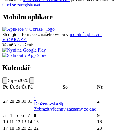
Chci se zaregistrovat
Mobilní aplikace
Sledujte informace z našeho webu v
mobilní aplikaci –
V OBRAZE.
Volně ke stažení:
Kalendář
Srpen
2026
Po
Út
St
Čt
Pá
So
Ne
1
1
27
28
29
30
31
2
Draženovská šipka
Zobrazit všechny záznamy ze dne
3
4
5
6
7
8
9
10
11
12
13
14
15
16
17
18
19
20
21
22
23