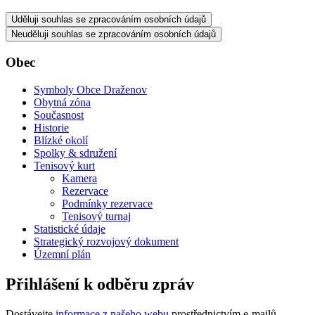
Uděluji souhlas se zpracováním osobních údajů
Neuděluji souhlas se zpracováním osobních údajů
Obec
Symboly Obce Draženov
Obytná zóna
Současnost
Historie
Blízké okolí
Spolky & sdružení
Tenisový kurt
Kamera
Rezervace
Podmínky rezervace
Tenisový turnaj
Statistické údaje
Strategický rozvojový dokument
Územní plán
Přihlášení k odběru zpráv
Dostávejte
informace z našeho webu
prostřednictvím e-mailů