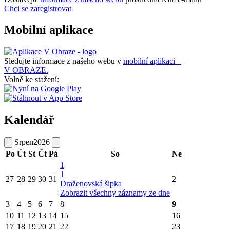
Chci se zaregistrovat
Mobilní aplikace
Sledujte informace z našeho webu v
mobilní aplikaci –
V OBRAZE.
Volně ke stažení:
Kalendář
Srpen
2026
Po
Út
St
Čt
Pá
So
Ne
1
1
27
28
29
30
31
2
Draženovská šipka
Zobrazit všechny záznamy ze dne
3
4
5
6
7
8
9
10
11
12
13
14
15
16
17
18
19
20
21
22
23