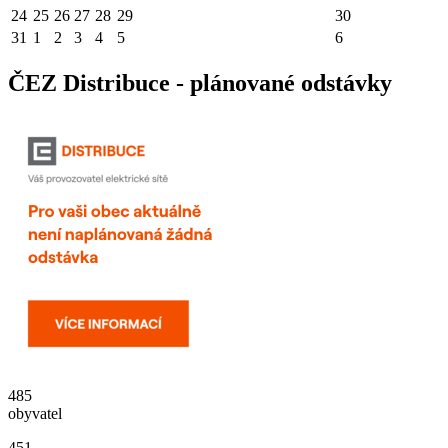
24
25
26
27
28
29
30
31
1
2
3
4
5
6
ČEZ Distribuce - plánované odstávky
485
obyvatel
451