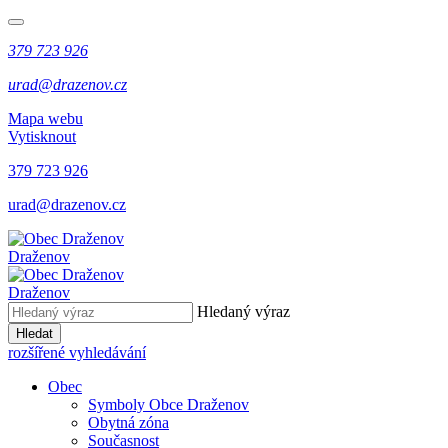
379 723 926
urad@drazenov.cz
Mapa webu
Vytisknout
379 723 926
urad@drazenov.cz
Draženov
Draženov
Hledaný výraz
Hledat
rozšířené vyhledávání
Obec
Symboly Obce Draženov
Obytná zóna
Současnost