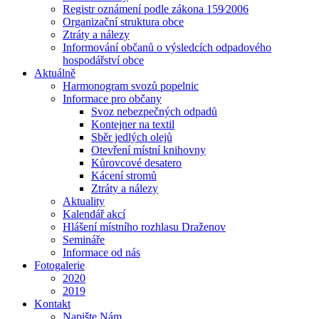
Registr oznámení podle zákona 159⁄2006
Organizační struktura obce
Ztráty a nálezy
Informování občanů o výsledcích odpadového
hospodářství obce
Aktuálně
Harmonogram svozů popelnic
Informace pro občany
Svoz nebezpečných odpadů
Kontejner na textil
Sběr jedlých olejů
Otevření místní knihovny
Kůrovcové desatero
Kácení stromů
Ztráty a nálezy
Aktuality
Kalendář akcí
Hlášení místního rozhlasu Draženov
Semináře
Informace od nás
Fotogalerie
2020
2019
Kontakt
Napište Nám