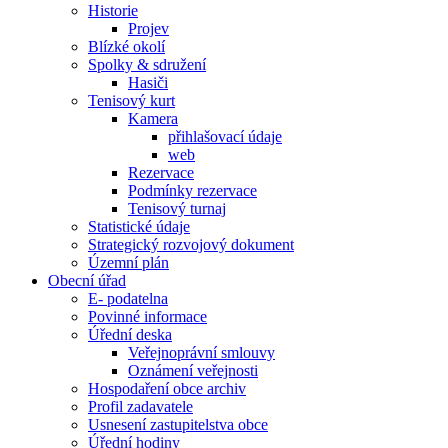
Historie
Projev
Blízké okolí
Spolky & sdružení
Hasiči
Tenisový kurt
Kamera
přihlašovací údaje
web
Rezervace
Podmínky rezervace
Tenisový turnaj
Statistické údaje
Strategický rozvojový dokument
Územní plán
Obecní úřad
E- podatelna
Povinné informace
Úřední deska
Veřejnoprávní smlouvy
Oznámení veřejnosti
Hospodaření obce archiv
Profil zadavatele
Usnesení zastupitelstva obce
Úřední hodiny