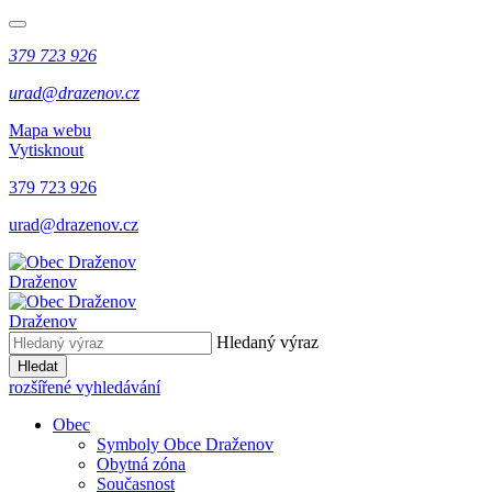
379 723 926
urad@drazenov.cz
Mapa webu
Vytisknout
379 723 926
urad@drazenov.cz
Draženov
Draženov
Hledaný výraz
Hledat
rozšířené vyhledávání
Obec
Symboly Obce Draženov
Obytná zóna
Současnost