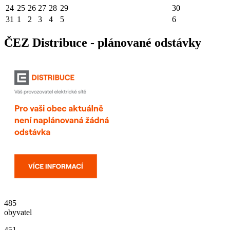
24
25
26
27
28
29
30
31
1
2
3
4
5
6
ČEZ Distribuce - plánované odstávky
485
obyvatel
451