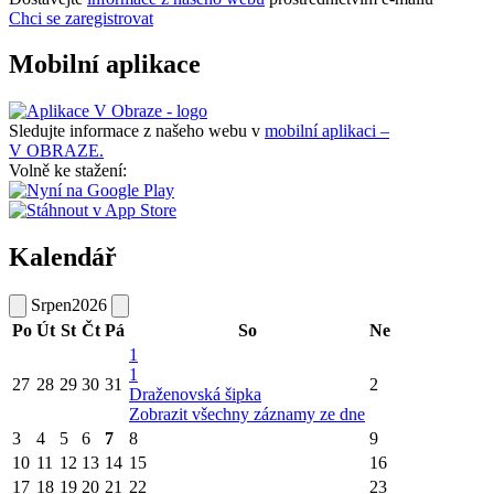
Chci se zaregistrovat
Mobilní aplikace
Sledujte informace z našeho webu v
mobilní aplikaci –
V OBRAZE.
Volně ke stažení:
Kalendář
Srpen
2026
Po
Út
St
Čt
Pá
So
Ne
1
1
27
28
29
30
31
2
Draženovská šipka
Zobrazit všechny záznamy ze dne
3
4
5
6
7
8
9
10
11
12
13
14
15
16
17
18
19
20
21
22
23