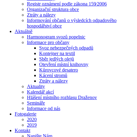
Registr oznámení podle zákona 159⁄2006
Organizační struktura obce
Ztráty a nálezy
Informování občanů o výsledcích odpadového
hospodářství obce
Aktuálně
Harmonogram svozů popelnic
Informace pro občany
Svoz nebezpečných odpadů
Kontejner na textil
Sběr jedlých olejů
Otevření místní knihovny
Kůrovcové desatero
Kácení stromů
Ztráty a nálezy
Aktuality
Kalendář akcí
Hlášení místního rozhlasu Draženov
Semináře
Informace od nás
Fotogalerie
2020
2019
Kontakt
Napište Nám