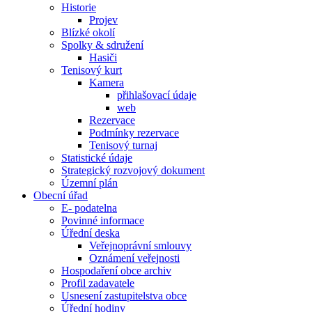
Historie
Projev
Blízké okolí
Spolky & sdružení
Hasiči
Tenisový kurt
Kamera
přihlašovací údaje
web
Rezervace
Podmínky rezervace
Tenisový turnaj
Statistické údaje
Strategický rozvojový dokument
Územní plán
Obecní úřad
E- podatelna
Povinné informace
Úřední deska
Veřejnoprávní smlouvy
Oznámení veřejnosti
Hospodaření obce archiv
Profil zadavatele
Usnesení zastupitelstva obce
Úřední hodiny