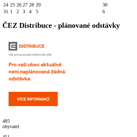
24
25
26
27
28
29
30
31
1
2
3
4
5
6
ČEZ Distribuce - plánované odstávky
485
obyvatel
451