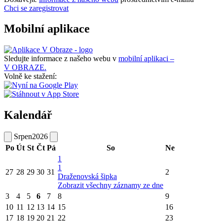
Chci se zaregistrovat
Mobilní aplikace
Sledujte informace z našeho webu v
mobilní aplikaci –
V OBRAZE.
Volně ke stažení:
Kalendář
Srpen
2026
Po
Út
St
Čt
Pá
So
Ne
1
1
27
28
29
30
31
2
Draženovská šipka
Zobrazit všechny záznamy ze dne
3
4
5
6
7
8
9
10
11
12
13
14
15
16
17
18
19
20
21
22
23