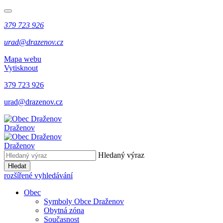
379 723 926
urad@drazenov.cz
Mapa webu
Vytisknout
379 723 926
urad@drazenov.cz
Draženov
Draženov
Hledaný výraz
Hledat
rozšířené vyhledávání
Obec
Symboly Obce Draženov
Obytná zóna
Současnost