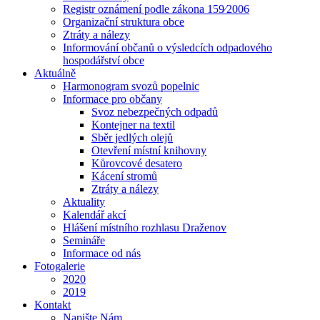
Registr oznámení podle zákona 159⁄2006
Organizační struktura obce
Ztráty a nálezy
Informování občanů o výsledcích odpadového
hospodářství obce
Aktuálně
Harmonogram svozů popelnic
Informace pro občany
Svoz nebezpečných odpadů
Kontejner na textil
Sběr jedlých olejů
Otevření místní knihovny
Kůrovcové desatero
Kácení stromů
Ztráty a nálezy
Aktuality
Kalendář akcí
Hlášení místního rozhlasu Draženov
Semináře
Informace od nás
Fotogalerie
2020
2019
Kontakt
Napište Nám