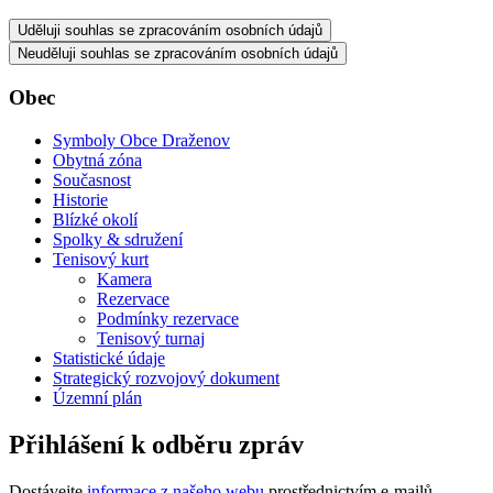
Uděluji souhlas se zpracováním osobních údajů
Neuděluji souhlas se zpracováním osobních údajů
Obec
Symboly Obce Draženov
Obytná zóna
Současnost
Historie
Blízké okolí
Spolky & sdružení
Tenisový kurt
Kamera
Rezervace
Podmínky rezervace
Tenisový turnaj
Statistické údaje
Strategický rozvojový dokument
Územní plán
Přihlášení k odběru zpráv
Dostávejte
informace z našeho webu
prostřednictvím e-mailů