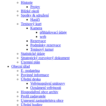
Historie
Projev
Blízké okolí
Spolky & sdružení
Hasiči
Tenisový kurt
Kamera
přihlašovací údaje
web
Rezervace
Podmínky rezervace
Tenisový turnaj
Statistické údaje
Strategický rozvojový dokument
Územní plán
Obecní úřad
E- podatelna
Povinné informace
Úřední deska
Veřejnoprávní smlouvy
Oznámení veřejnosti
Hospodaření obce archiv
Profil zadavatele
Usnesení zastupitelstva obce
Úřední hodiny