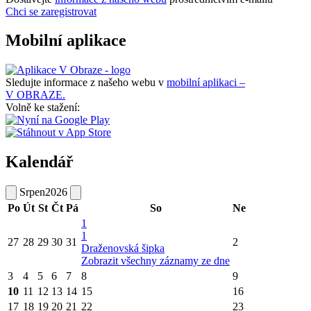
Chci se zaregistrovat
Mobilní aplikace
Sledujte informace z našeho webu v
mobilní aplikaci –
V OBRAZE.
Volně ke stažení:
Kalendář
Srpen
2026
Po
Út
St
Čt
Pá
So
Ne
1
1
27
28
29
30
31
2
Draženovská šipka
Zobrazit všechny záznamy ze dne
3
4
5
6
7
8
9
10
11
12
13
14
15
16
17
18
19
20
21
22
23