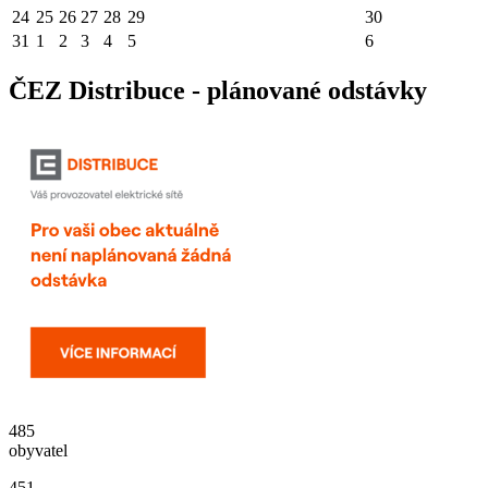
24
25
26
27
28
29
30
31
1
2
3
4
5
6
ČEZ Distribuce - plánované odstávky
485
obyvatel
451