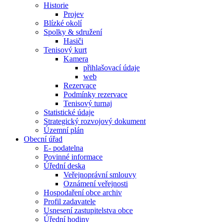
Historie
Projev
Blízké okolí
Spolky & sdružení
Hasiči
Tenisový kurt
Kamera
přihlašovací údaje
web
Rezervace
Podmínky rezervace
Tenisový turnaj
Statistické údaje
Strategický rozvojový dokument
Územní plán
Obecní úřad
E- podatelna
Povinné informace
Úřední deska
Veřejnoprávní smlouvy
Oznámení veřejnosti
Hospodaření obce archiv
Profil zadavatele
Usnesení zastupitelstva obce
Úřední hodiny