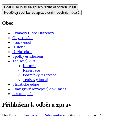
Uděluji souhlas se zpracováním osobních údajů
Neuděluji souhlas se zpracováním osobních údajů
Obec
Symboly Obce Draženov
Obytná zóna
Současnost
Historie
Blízké okolí
Spolky & sdružení
Tenisový kurt
Kamera
Rezervace
Podmínky rezervace
Tenisový turnaj
Statistické údaje
Strategický rozvojový dokument
Územní plán
Přihlášení k odběru zpráv
Dostávejte
informace z našeho webu
prostřednictvím e-mailů