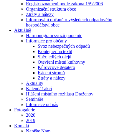
Registr oznámení podle zákona 159⁄2006
Organizační struktura obce
Ztráty a nálezy
Informování občanů o výsledcích odpadového
hospodářství obce
Aktuálně
Harmonogram svozů popelnic
Informace pro občany
Svoz nebezpečných odpadů
Kontejner na textil
Sběr jedlých olejů
Otevření místní knihovny
Kůrovcové desatero
Kácení stromů
Ztráty a nálezy
Aktuality
Kalendář akcí
Hlášení místního rozhlasu Draženov
Semináře
Informace od nás
Fotogalerie
2020
2019
Kontakt
Napište Nám