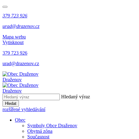
379 723 926
urad@drazenov.cz
Mapa webu
Vytisknout
379 723 926
urad@drazenov.cz
Draženov
Draženov
Hledaný výraz
Hledat
rozšířené vyhledávání
Obec
Symboly Obce Draženov
Obytná zóna
Současnost