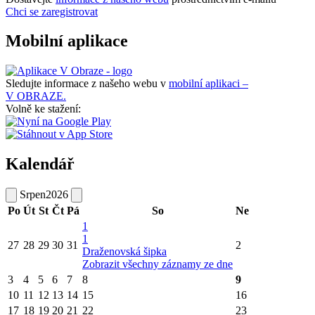
Chci se zaregistrovat
Mobilní aplikace
Sledujte informace z našeho webu v
mobilní aplikaci –
V OBRAZE.
Volně ke stažení:
Kalendář
Srpen
2026
Po
Út
St
Čt
Pá
So
Ne
1
1
27
28
29
30
31
2
Draženovská šipka
Zobrazit všechny záznamy ze dne
3
4
5
6
7
8
9
10
11
12
13
14
15
16
17
18
19
20
21
22
23