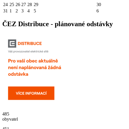
24
25
26
27
28
29
30
31
1
2
3
4
5
6
ČEZ Distribuce - plánované odstávky
485
obyvatel
451