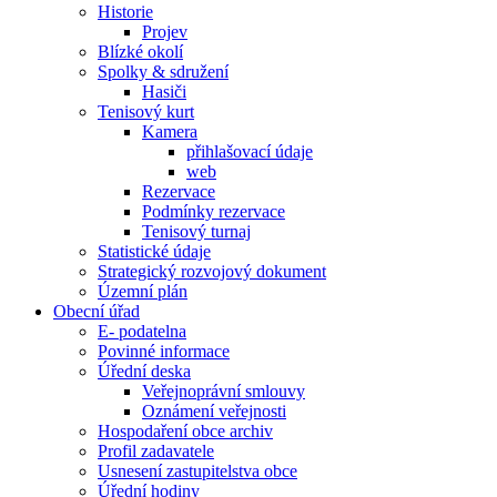
Historie
Projev
Blízké okolí
Spolky & sdružení
Hasiči
Tenisový kurt
Kamera
přihlašovací údaje
web
Rezervace
Podmínky rezervace
Tenisový turnaj
Statistické údaje
Strategický rozvojový dokument
Územní plán
Obecní úřad
E- podatelna
Povinné informace
Úřední deska
Veřejnoprávní smlouvy
Oznámení veřejnosti
Hospodaření obce archiv
Profil zadavatele
Usnesení zastupitelstva obce
Úřední hodiny