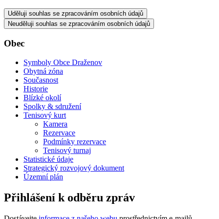
Uděluji souhlas se zpracováním osobních údajů
Neuděluji souhlas se zpracováním osobních údajů
Obec
Symboly Obce Draženov
Obytná zóna
Současnost
Historie
Blízké okolí
Spolky & sdružení
Tenisový kurt
Kamera
Rezervace
Podmínky rezervace
Tenisový turnaj
Statistické údaje
Strategický rozvojový dokument
Územní plán
Přihlášení k odběru zpráv
Dostávejte
informace z našeho webu
prostřednictvím e-mailů