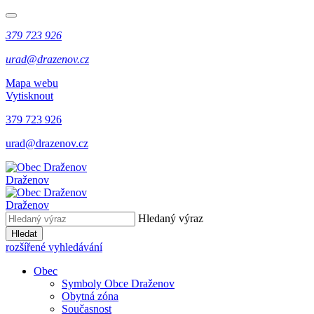
379 723 926
urad@drazenov.cz
Mapa webu
Vytisknout
379 723 926
urad@drazenov.cz
Draženov
Draženov
Hledaný výraz
Hledat
rozšířené vyhledávání
Obec
Symboly Obce Draženov
Obytná zóna
Současnost