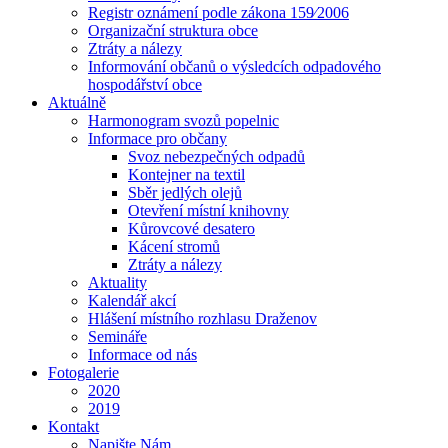
Registr oznámení podle zákona 159⁄2006
Organizační struktura obce
Ztráty a nálezy
Informování občanů o výsledcích odpadového
hospodářství obce
Aktuálně
Harmonogram svozů popelnic
Informace pro občany
Svoz nebezpečných odpadů
Kontejner na textil
Sběr jedlých olejů
Otevření místní knihovny
Kůrovcové desatero
Kácení stromů
Ztráty a nálezy
Aktuality
Kalendář akcí
Hlášení místního rozhlasu Draženov
Semináře
Informace od nás
Fotogalerie
2020
2019
Kontakt
Napište Nám