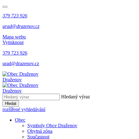
379 723 926
urad@drazenov.cz
Mapa webu
Vytisknout
379 723 926
urad@drazenov.cz
Draženov
Draženov
Hledaný výraz
Hledat
rozšířené vyhledávání
Obec
Symboly Obce Draženov
Obytná zóna
Současnost