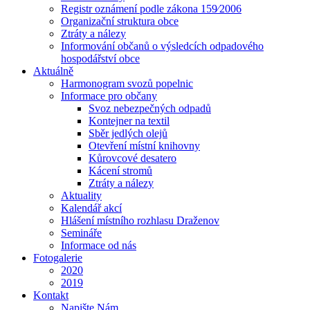
Registr oznámení podle zákona 159⁄2006
Organizační struktura obce
Ztráty a nálezy
Informování občanů o výsledcích odpadového
hospodářství obce
Aktuálně
Harmonogram svozů popelnic
Informace pro občany
Svoz nebezpečných odpadů
Kontejner na textil
Sběr jedlých olejů
Otevření místní knihovny
Kůrovcové desatero
Kácení stromů
Ztráty a nálezy
Aktuality
Kalendář akcí
Hlášení místního rozhlasu Draženov
Semináře
Informace od nás
Fotogalerie
2020
2019
Kontakt
Napište Nám