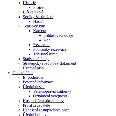
Historie
Projev
Blízké okolí
Spolky & sdružení
Hasiči
Tenisový kurt
Kamera
přihlašovací údaje
web
Rezervace
Podmínky rezervace
Tenisový turnaj
Statistické údaje
Strategický rozvojový dokument
Územní plán
Obecní úřad
E- podatelna
Povinné informace
Úřední deska
Veřejnoprávní smlouvy
Oznámení veřejnosti
Hospodaření obce archiv
Profil zadavatele
Usnesení zastupitelstva obce
Úřední hodiny