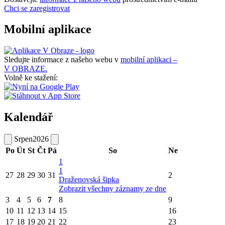
Chci se zaregistrovat
Mobilní aplikace
Sledujte informace z našeho webu v
mobilní aplikaci –
V OBRAZE.
Volně ke stažení:
Kalendář
Srpen
2026
Po
Út
St
Čt
Pá
So
Ne
1
1
27
28
29
30
31
2
Draženovská šipka
Zobrazit všechny záznamy ze dne
3
4
5
6
7
8
9
10
11
12
13
14
15
16
17
18
19
20
21
22
23