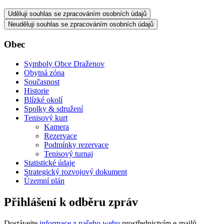
Uděluji souhlas se zpracováním osobních údajů
Neuděluji souhlas se zpracováním osobních údajů
Obec
Symboly Obce Draženov
Obytná zóna
Současnost
Historie
Blízké okolí
Spolky & sdružení
Tenisový kurt
Kamera
Rezervace
Podmínky rezervace
Tenisový turnaj
Statistické údaje
Strategický rozvojový dokument
Územní plán
Přihlášení k odběru zpráv
Dostávejte
informace z našeho webu
prostřednictvím e-mailů