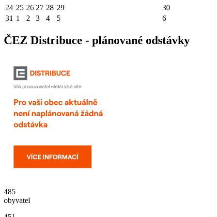
24
25
26
27
28
29
30
31
1
2
3
4
5
6
ČEZ Distribuce - plánované odstávky
485
obyvatel
451