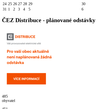
24
25
26
27
28
29
30
31
1
2
3
4
5
6
ČEZ Distribuce - plánované odstávky
485
obyvatel
451