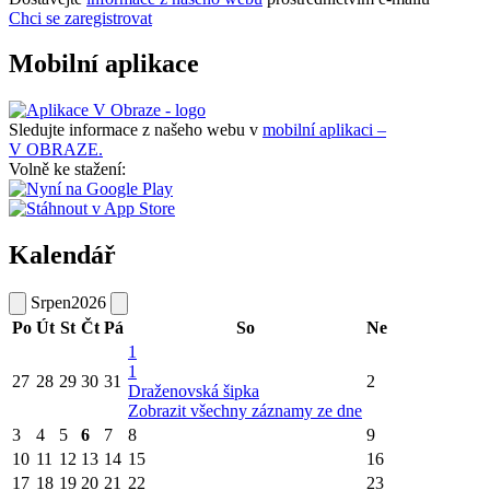
Chci se zaregistrovat
Mobilní aplikace
Sledujte informace z našeho webu v
mobilní aplikaci –
V OBRAZE.
Volně ke stažení:
Kalendář
Srpen
2026
Po
Út
St
Čt
Pá
So
Ne
1
1
27
28
29
30
31
2
Draženovská šipka
Zobrazit všechny záznamy ze dne
3
4
5
6
7
8
9
10
11
12
13
14
15
16
17
18
19
20
21
22
23