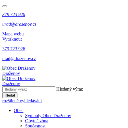
379 723 926
urad@drazenov.cz
Mapa webu
Vytisknout
379 723 926
urad@drazenov.cz
Draženov
Draženov
Hledaný výraz
Hledat
rozšířené vyhledávání
Obec
Symboly Obce Draženov
Obytná zóna
Současnost