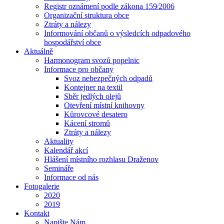
Registr oznámení podle zákona 159⁄2006
Organizační struktura obce
Ztráty a nálezy
Informování občanů o výsledcích odpadového
hospodářství obce
Aktuálně
Harmonogram svozů popelnic
Informace pro občany
Svoz nebezpečných odpadů
Kontejner na textil
Sběr jedlých olejů
Otevření místní knihovny
Kůrovcové desatero
Kácení stromů
Ztráty a nálezy
Aktuality
Kalendář akcí
Hlášení místního rozhlasu Draženov
Semináře
Informace od nás
Fotogalerie
2020
2019
Kontakt
Napište Nám