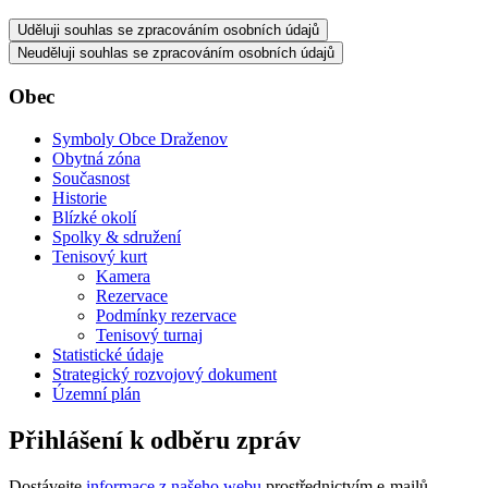
Uděluji souhlas se zpracováním osobních údajů
Neuděluji souhlas se zpracováním osobních údajů
Obec
Symboly Obce Draženov
Obytná zóna
Současnost
Historie
Blízké okolí
Spolky & sdružení
Tenisový kurt
Kamera
Rezervace
Podmínky rezervace
Tenisový turnaj
Statistické údaje
Strategický rozvojový dokument
Územní plán
Přihlášení k odběru zpráv
Dostávejte
informace z našeho webu
prostřednictvím e-mailů