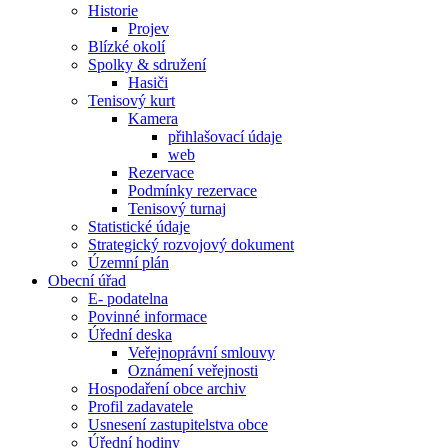
Historie
Projev
Blízké okolí
Spolky & sdružení
Hasiči
Tenisový kurt
Kamera
přihlašovací údaje
web
Rezervace
Podmínky rezervace
Tenisový turnaj
Statistické údaje
Strategický rozvojový dokument
Územní plán
Obecní úřad
E- podatelna
Povinné informace
Úřední deska
Veřejnoprávní smlouvy
Oznámení veřejnosti
Hospodaření obce archiv
Profil zadavatele
Usnesení zastupitelstva obce
Úřední hodiny