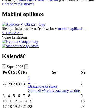
Chci se zaregistrovat
Mobilní aplikace
Sledujte informace z našeho webu v
mobilní aplikaci –
V OBRAZE.
Volně ke stažení:
Kalendář
Srpen
2026
Po
Út
St
Čt
Pá
So
Ne
1
1
27
28
29
30
31
2
Draženovská šipka
Zobrazit všechny záznamy ze dne
3
4
5
6
7
8
9
10
11
12
13
14
15
16
17
18
19
20
21
22
23