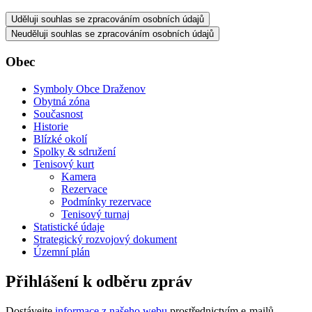
Uděluji souhlas se zpracováním osobních údajů
Neuděluji souhlas se zpracováním osobních údajů
Obec
Symboly Obce Draženov
Obytná zóna
Současnost
Historie
Blízké okolí
Spolky & sdružení
Tenisový kurt
Kamera
Rezervace
Podmínky rezervace
Tenisový turnaj
Statistické údaje
Strategický rozvojový dokument
Územní plán
Přihlášení k odběru zpráv
Dostávejte
informace z našeho webu
prostřednictvím e-mailů