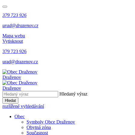
379 723 926
urad@drazenov.cz
Mapa webu
Vytisknout
379 723 926
urad@drazenov.cz
Draženov
Draženov
Hledaný výraz
Hledat
rozšířené vyhledávání
Obec
Symboly Obce Draženov
Obytná zóna
Současnost