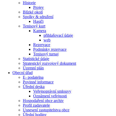
Historie
Projev
Blízké okolí
Spolky & sdružení
Hasiči
Tenisový kurt
Kamera
přihlašovací údaje
web
Rezervace
Podmínky rezervace
Tenisový turnaj
Statistické údaje
Strategický rozvojový dokument
Územní plán
Obecní úřad
E- podatelna
Povinné informace
Úřední deska
Veřejnoprávní smlouvy
Oznámení veřejnosti
Hospodaření obce archiv
Profil zadavatele
Usnesení zastupitelstva obce
Úřední hodiny