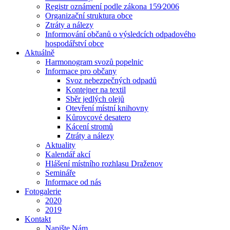
Registr oznámení podle zákona 159⁄2006
Organizační struktura obce
Ztráty a nálezy
Informování občanů o výsledcích odpadového
hospodářství obce
Aktuálně
Harmonogram svozů popelnic
Informace pro občany
Svoz nebezpečných odpadů
Kontejner na textil
Sběr jedlých olejů
Otevření místní knihovny
Kůrovcové desatero
Kácení stromů
Ztráty a nálezy
Aktuality
Kalendář akcí
Hlášení místního rozhlasu Draženov
Semináře
Informace od nás
Fotogalerie
2020
2019
Kontakt
Napište Nám