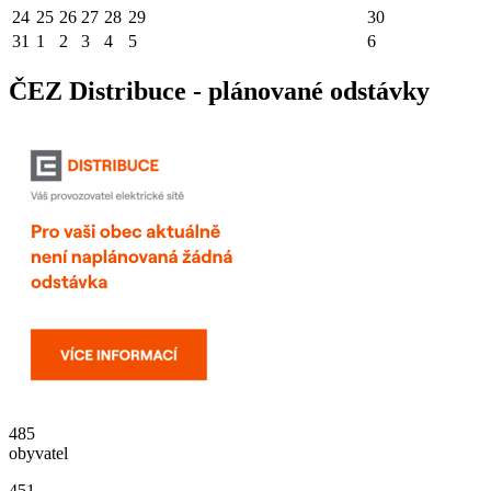
24
25
26
27
28
29
30
31
1
2
3
4
5
6
ČEZ Distribuce - plánované odstávky
485
obyvatel
451