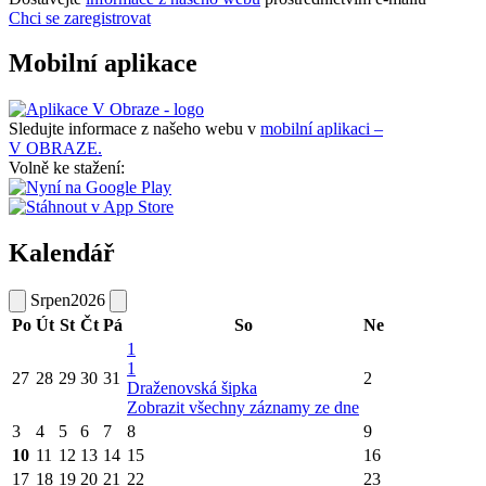
Chci se zaregistrovat
Mobilní aplikace
Sledujte informace z našeho webu v
mobilní aplikaci –
V OBRAZE.
Volně ke stažení:
Kalendář
Srpen
2026
Po
Út
St
Čt
Pá
So
Ne
1
1
27
28
29
30
31
2
Draženovská šipka
Zobrazit všechny záznamy ze dne
3
4
5
6
7
8
9
10
11
12
13
14
15
16
17
18
19
20
21
22
23