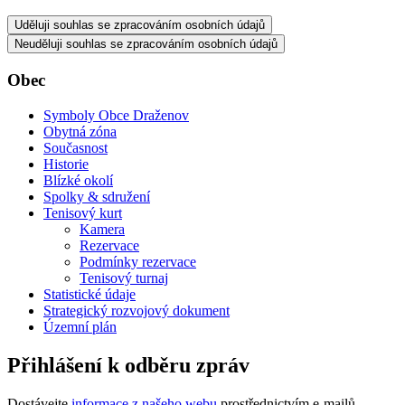
Uděluji souhlas se zpracováním osobních údajů
Neuděluji souhlas se zpracováním osobních údajů
Obec
Symboly Obce Draženov
Obytná zóna
Současnost
Historie
Blízké okolí
Spolky & sdružení
Tenisový kurt
Kamera
Rezervace
Podmínky rezervace
Tenisový turnaj
Statistické údaje
Strategický rozvojový dokument
Územní plán
Přihlášení k odběru zpráv
Dostávejte
informace z našeho webu
prostřednictvím e-mailů