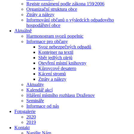
Registr oznámení podle zákona 159⁄2006
Organizační struktura obce
Ztráty a nálezy
Informování občanů o výsledcích odpadového
hospodářství obce
Aktuálně
Harmonogram svozů popelnic
Informace pro občany
Svoz nebezpečných odpadů
Kontejner na textil
Sběr jedlých olejů
Otevření místní knihovny
Kůrovcové desatero
Kácení stromů
Ztráty a nálezy
Aktuality
Kalendář akcí
Hlášení místního rozhlasu Draženov
Semináře
Informace od nás
Fotogalerie
2020
2019
Kontakt
Napište Nám