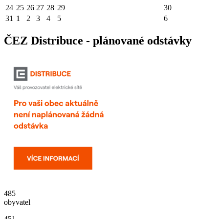
24
25
26
27
28
29
30
31
1
2
3
4
5
6
ČEZ Distribuce - plánované odstávky
485
obyvatel
451