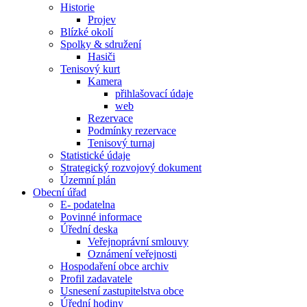
Historie
Projev
Blízké okolí
Spolky & sdružení
Hasiči
Tenisový kurt
Kamera
přihlašovací údaje
web
Rezervace
Podmínky rezervace
Tenisový turnaj
Statistické údaje
Strategický rozvojový dokument
Územní plán
Obecní úřad
E- podatelna
Povinné informace
Úřední deska
Veřejnoprávní smlouvy
Oznámení veřejnosti
Hospodaření obce archiv
Profil zadavatele
Usnesení zastupitelstva obce
Úřední hodiny