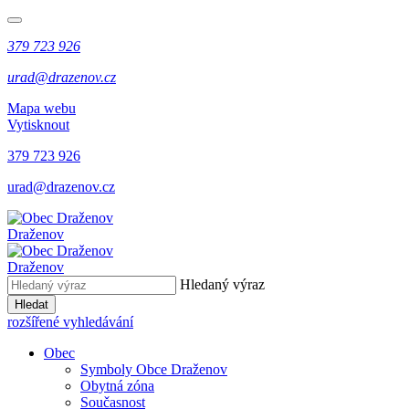
379 723 926
urad@drazenov.cz
Mapa webu
Vytisknout
379 723 926
urad@drazenov.cz
Draženov
Draženov
Hledaný výraz
Hledat
rozšířené vyhledávání
Obec
Symboly Obce Draženov
Obytná zóna
Současnost