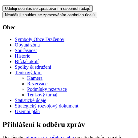
Uděluji souhlas se zpracováním osobních údajů
Neuděluji souhlas se zpracováním osobních údajů
Obec
Symboly Obce Draženov
Obytná zóna
Současnost
Historie
Blízké okolí
Spolky & sdružení
Tenisový kurt
Kamera
Rezervace
Podmínky rezervace
Tenisový turnaj
Statistické údaje
Strategický rozvojový dokument
Územní plán
Přihlášení k odběru zpráv
Dostávejte
informace z našeho webu
prostřednictvím e-mailů