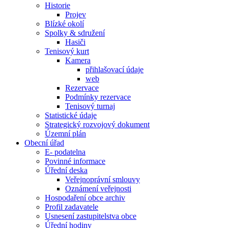
Historie
Projev
Blízké okolí
Spolky & sdružení
Hasiči
Tenisový kurt
Kamera
přihlašovací údaje
web
Rezervace
Podmínky rezervace
Tenisový turnaj
Statistické údaje
Strategický rozvojový dokument
Územní plán
Obecní úřad
E- podatelna
Povinné informace
Úřední deska
Veřejnoprávní smlouvy
Oznámení veřejnosti
Hospodaření obce archiv
Profil zadavatele
Usnesení zastupitelstva obce
Úřední hodiny