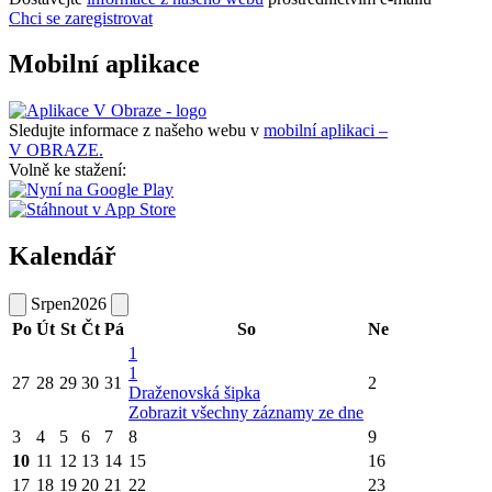
Chci se zaregistrovat
Mobilní aplikace
Sledujte informace z našeho webu v
mobilní aplikaci –
V OBRAZE.
Volně ke stažení:
Kalendář
Srpen
2026
Po
Út
St
Čt
Pá
So
Ne
1
1
27
28
29
30
31
2
Draženovská šipka
Zobrazit všechny záznamy ze dne
3
4
5
6
7
8
9
10
11
12
13
14
15
16
17
18
19
20
21
22
23