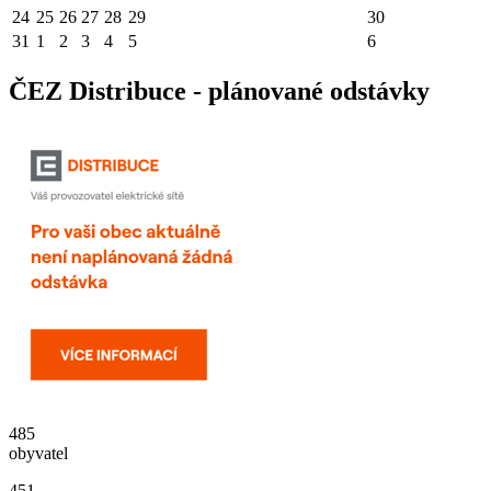
24
25
26
27
28
29
30
31
1
2
3
4
5
6
ČEZ Distribuce - plánované odstávky
485
obyvatel
451