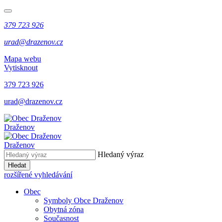
379 723 926
urad@drazenov.cz
Mapa webu
Vytisknout
379 723 926
urad@drazenov.cz
Draženov
Draženov
Hledaný výraz
Hledat
rozšířené vyhledávání
Obec
Symboly Obce Draženov
Obytná zóna
Současnost