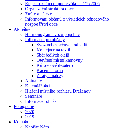
Registr oznámení podle zákona 159⁄2006
Organizační struktura obce
Ztráty a nálezy
Informování občanů o výsledcích odpadového
hospodářství obce
Aktuálně
Harmonogram svozů popelnic
Informace pro občany
Svoz nebezpečných odpadů
Kontejner na textil
Sběr jedlých olejů
Otevření místní knihovny
Kůrovcové desatero
Kácení stromů
Ztráty a nálezy
Aktuality
Kalendář akcí
Hlášení místního rozhlasu Draženov
Semináře
Informace od nás
Fotogalerie
2020
2019
Kontakt
Napište Nám