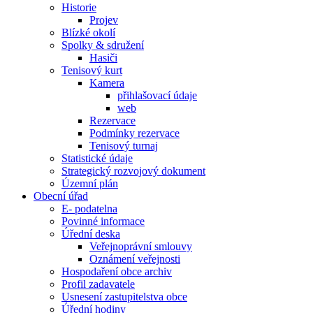
Historie
Projev
Blízké okolí
Spolky & sdružení
Hasiči
Tenisový kurt
Kamera
přihlašovací údaje
web
Rezervace
Podmínky rezervace
Tenisový turnaj
Statistické údaje
Strategický rozvojový dokument
Územní plán
Obecní úřad
E- podatelna
Povinné informace
Úřední deska
Veřejnoprávní smlouvy
Oznámení veřejnosti
Hospodaření obce archiv
Profil zadavatele
Usnesení zastupitelstva obce
Úřední hodiny