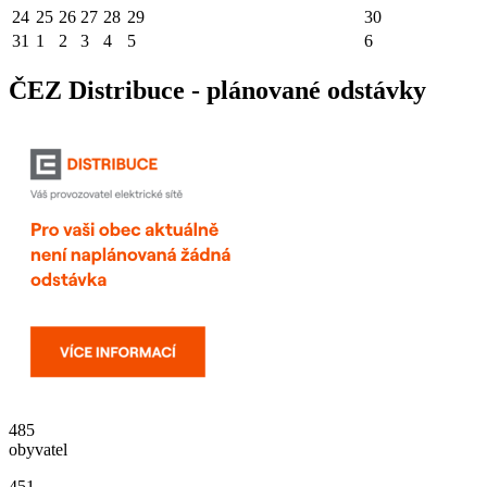
24
25
26
27
28
29
30
31
1
2
3
4
5
6
ČEZ Distribuce - plánované odstávky
485
obyvatel
451