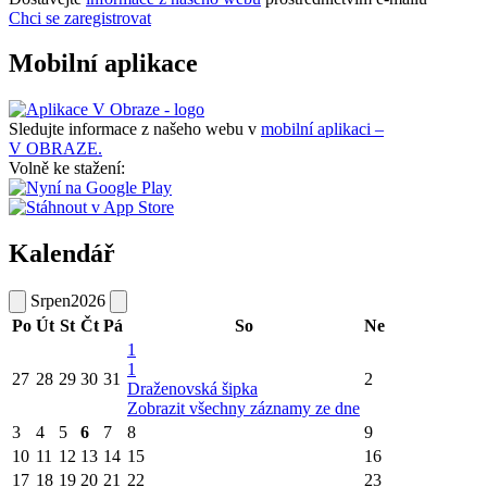
Chci se zaregistrovat
Mobilní aplikace
Sledujte informace z našeho webu v
mobilní aplikaci –
V OBRAZE.
Volně ke stažení:
Kalendář
Srpen
2026
Po
Út
St
Čt
Pá
So
Ne
1
1
27
28
29
30
31
2
Draženovská šipka
Zobrazit všechny záznamy ze dne
3
4
5
6
7
8
9
10
11
12
13
14
15
16
17
18
19
20
21
22
23