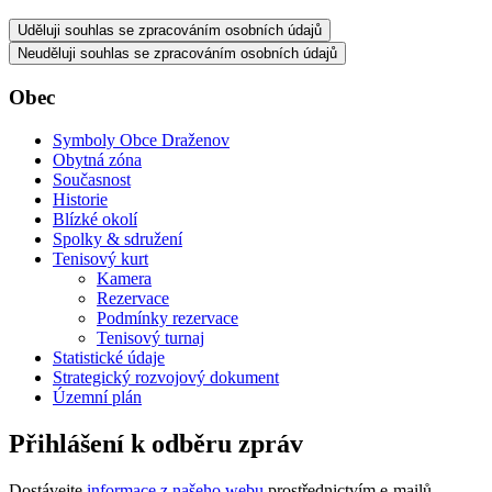
Uděluji souhlas se zpracováním osobních údajů
Neuděluji souhlas se zpracováním osobních údajů
Obec
Symboly Obce Draženov
Obytná zóna
Současnost
Historie
Blízké okolí
Spolky & sdružení
Tenisový kurt
Kamera
Rezervace
Podmínky rezervace
Tenisový turnaj
Statistické údaje
Strategický rozvojový dokument
Územní plán
Přihlášení k odběru zpráv
Dostávejte
informace z našeho webu
prostřednictvím e-mailů