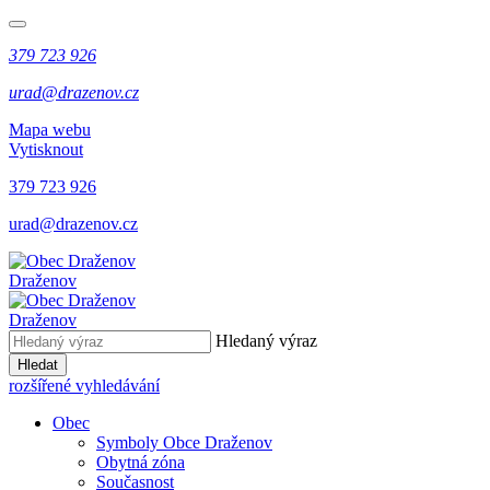
379 723 926
urad@drazenov.cz
Mapa webu
Vytisknout
379 723 926
urad@drazenov.cz
Draženov
Draženov
Hledaný výraz
Hledat
rozšířené vyhledávání
Obec
Symboly Obce Draženov
Obytná zóna
Současnost