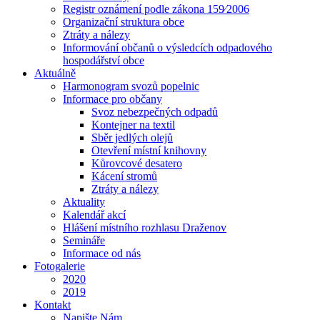
Registr oznámení podle zákona 159⁄2006
Organizační struktura obce
Ztráty a nálezy
Informování občanů o výsledcích odpadového
hospodářství obce
Aktuálně
Harmonogram svozů popelnic
Informace pro občany
Svoz nebezpečných odpadů
Kontejner na textil
Sběr jedlých olejů
Otevření místní knihovny
Kůrovcové desatero
Kácení stromů
Ztráty a nálezy
Aktuality
Kalendář akcí
Hlášení místního rozhlasu Draženov
Semináře
Informace od nás
Fotogalerie
2020
2019
Kontakt
Napište Nám