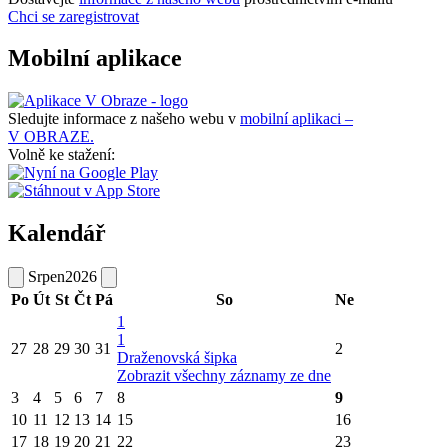
Chci se zaregistrovat
Mobilní aplikace
Sledujte informace z našeho webu v
mobilní aplikaci –
V OBRAZE.
Volně ke stažení:
Kalendář
Srpen
2026
Po
Út
St
Čt
Pá
So
Ne
1
1
27
28
29
30
31
2
Draženovská šipka
Zobrazit všechny záznamy ze dne
3
4
5
6
7
8
9
10
11
12
13
14
15
16
17
18
19
20
21
22
23