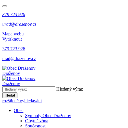
379 723 926
urad@drazenov.cz
Mapa webu
Vytisknout
379 723 926
urad@drazenov.cz
Draženov
Draženov
Hledaný výraz
Hledat
rozšířené vyhledávání
Obec
Symboly Obce Draženov
Obytná zóna
Současnost