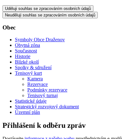
Uděluji souhlas se zpracováním osobních údajů
Neuděluji souhlas se zpracováním osobních údajů
Obec
Symboly Obce Draženov
Obytná zóna
Současnost
Historie
Blízké okolí
Spolky & sdružení
Tenisový kurt
Kamera
Rezervace
Podmínky rezervace
Tenisový turnaj
Statistické údaje
Strategický rozvojový dokument
Územní plán
Přihlášení k odběru zpráv
Dostávejte
informace z našeho webu
prostřednictvím e-mailů