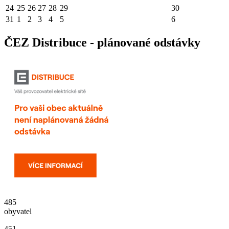
24
25
26
27
28
29
30
31
1
2
3
4
5
6
ČEZ Distribuce - plánované odstávky
485
obyvatel
451