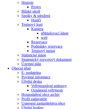
Historie
Projev
Blízké okolí
Spolky & sdružení
Hasiči
Tenisový kurt
Kamera
přihlašovací údaje
web
Rezervace
Podmínky rezervace
Tenisový turnaj
Statistické údaje
Strategický rozvojový dokument
Územní plán
Obecní úřad
E- podatelna
Povinné informace
Úřední deska
Veřejnoprávní smlouvy
Oznámení veřejnosti
Hospodaření obce archiv
Profil zadavatele
Usnesení zastupitelstva obce
Úřední hodiny