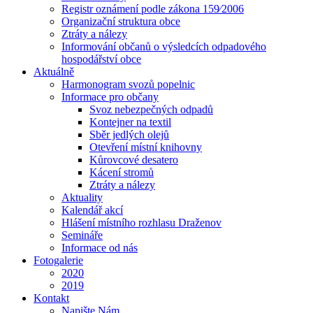
Registr oznámení podle zákona 159⁄2006
Organizační struktura obce
Ztráty a nálezy
Informování občanů o výsledcích odpadového
hospodářství obce
Aktuálně
Harmonogram svozů popelnic
Informace pro občany
Svoz nebezpečných odpadů
Kontejner na textil
Sběr jedlých olejů
Otevření místní knihovny
Kůrovcové desatero
Kácení stromů
Ztráty a nálezy
Aktuality
Kalendář akcí
Hlášení místního rozhlasu Draženov
Semináře
Informace od nás
Fotogalerie
2020
2019
Kontakt
Napište Nám