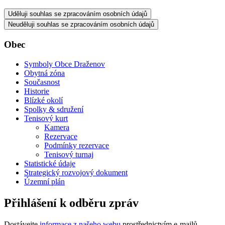
Uděluji souhlas se zpracováním osobních údajů
Neuděluji souhlas se zpracováním osobních údajů
Obec
Symboly Obce Draženov
Obytná zóna
Současnost
Historie
Blízké okolí
Spolky & sdružení
Tenisový kurt
Kamera
Rezervace
Podmínky rezervace
Tenisový turnaj
Statistické údaje
Strategický rozvojový dokument
Územní plán
Přihlášení k odběru zpráv
Dostávejte
informace z našeho webu
prostřednictvím e-mailů