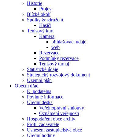
Historie
Projev
Blízké okolí
Spolky & sdružení
Hasiči
Tenisový kurt
Kamera
přihlašovací údaje
web
Rezervace
Podmínky rezervace
Tenisový turnaj
Statistické údaje
Strategický rozvojový dokument
Územní plán
Obecní úřad
E- podatelna
Povinné informace
Úřední deska
Veřejnoprávní smlouvy
Oznámení veřejnosti
Hospodaření obce archiv
Profil zadavatele
Usnesení zastupitelstva obce
Úřední hodiny