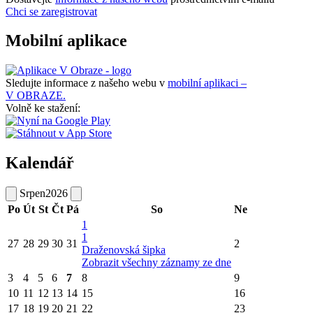
Chci se zaregistrovat
Mobilní aplikace
Sledujte informace z našeho webu v
mobilní aplikaci –
V OBRAZE.
Volně ke stažení:
Kalendář
Srpen
2026
Po
Út
St
Čt
Pá
So
Ne
1
1
27
28
29
30
31
2
Draženovská šipka
Zobrazit všechny záznamy ze dne
3
4
5
6
7
8
9
10
11
12
13
14
15
16
17
18
19
20
21
22
23