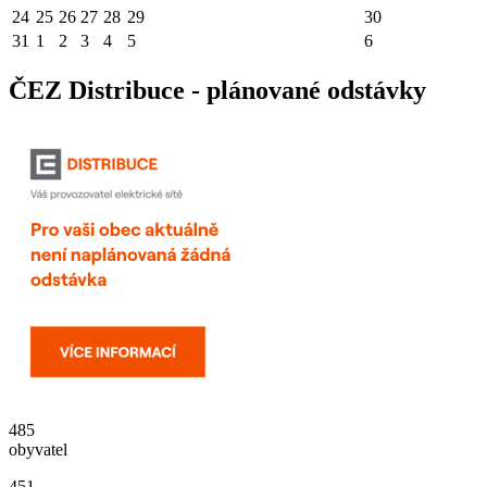
24
25
26
27
28
29
30
31
1
2
3
4
5
6
ČEZ Distribuce - plánované odstávky
485
obyvatel
451