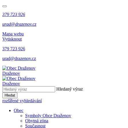
379 723 926
urad@drazenov.cz
Mapa webu
Vytisknout
379 723 926
urad@drazenov.cz
Draženov
Draženov
Hledaný výraz
Hledat
rozšířené vyhledávání
Obec
Symboly Obce Draženov
Obytná zóna
Současnost