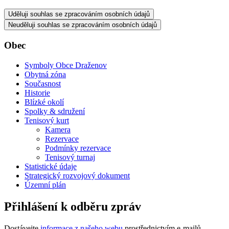
Uděluji souhlas se zpracováním osobních údajů
Neuděluji souhlas se zpracováním osobních údajů
Obec
Symboly Obce Draženov
Obytná zóna
Současnost
Historie
Blízké okolí
Spolky & sdružení
Tenisový kurt
Kamera
Rezervace
Podmínky rezervace
Tenisový turnaj
Statistické údaje
Strategický rozvojový dokument
Územní plán
Přihlášení k odběru zpráv
Dostávejte
informace z našeho webu
prostřednictvím e-mailů