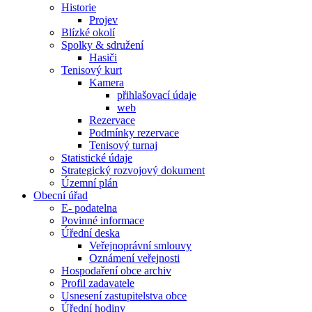
Historie
Projev
Blízké okolí
Spolky & sdružení
Hasiči
Tenisový kurt
Kamera
přihlašovací údaje
web
Rezervace
Podmínky rezervace
Tenisový turnaj
Statistické údaje
Strategický rozvojový dokument
Územní plán
Obecní úřad
E- podatelna
Povinné informace
Úřední deska
Veřejnoprávní smlouvy
Oznámení veřejnosti
Hospodaření obce archiv
Profil zadavatele
Usnesení zastupitelstva obce
Úřední hodiny