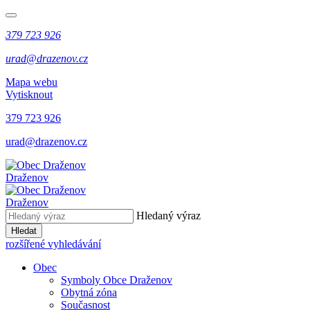
379 723 926
urad@drazenov.cz
Mapa webu
Vytisknout
379 723 926
urad@drazenov.cz
Draženov
Draženov
Hledaný výraz
Hledat
rozšířené vyhledávání
Obec
Symboly Obce Draženov
Obytná zóna
Současnost