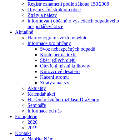
Registr oznámení podle zákona 159⁄2006
Organizační struktura obce
Ztráty a nálezy
Informování občanů o výsledcích odpadového
hospodářství obce
Aktuálně
Harmonogram svozů popelnic
Informace pro občany
Svoz nebezpečných odpadů
Kontejner na textil
Sběr jedlých olejů
Otevření místní knihovny
Kůrovcové desatero
Kácení stromů
Ztráty a nálezy
Aktuality
Kalendář akcí
Hlášení místního rozhlasu Draženov
Semináře
Informace od nás
Fotogalerie
2020
2019
Kontakt
Napište Nám