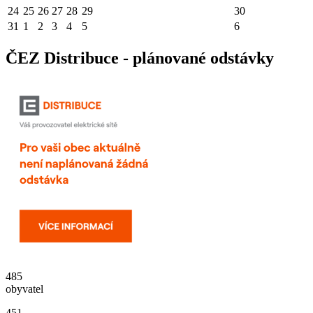
24
25
26
27
28
29
30
31
1
2
3
4
5
6
ČEZ Distribuce - plánované odstávky
485
obyvatel
451