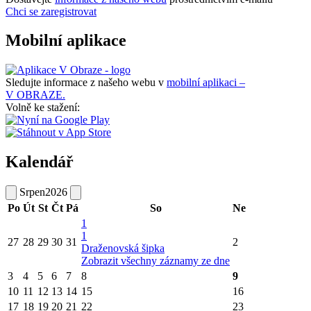
Chci se zaregistrovat
Mobilní aplikace
Sledujte informace z našeho webu v
mobilní aplikaci –
V OBRAZE.
Volně ke stažení:
Kalendář
Srpen
2026
Po
Út
St
Čt
Pá
So
Ne
1
1
27
28
29
30
31
2
Draženovská šipka
Zobrazit všechny záznamy ze dne
3
4
5
6
7
8
9
10
11
12
13
14
15
16
17
18
19
20
21
22
23