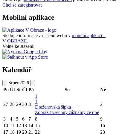
Chci se zaregistrovat
Mobilní aplikace
Sledujte informace z našeho webu v
mobilní aplikaci –
V OBRAZE.
Volně ke stažení:
Kalendář
Srpen
2026
Po
Út
St
Čt
Pá
So
Ne
1
1
27
28
29
30
31
2
Draženovská šipka
Zobrazit všechny záznamy ze dne
3
4
5
6
7
8
9
10
11
12
13
14
15
16
17
18
19
20
21
22
23