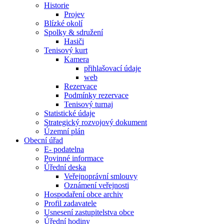
Historie
Projev
Blízké okolí
Spolky & sdružení
Hasiči
Tenisový kurt
Kamera
přihlašovací údaje
web
Rezervace
Podmínky rezervace
Tenisový turnaj
Statistické údaje
Strategický rozvojový dokument
Územní plán
Obecní úřad
E- podatelna
Povinné informace
Úřední deska
Veřejnoprávní smlouvy
Oznámení veřejnosti
Hospodaření obce archiv
Profil zadavatele
Usnesení zastupitelstva obce
Úřední hodiny