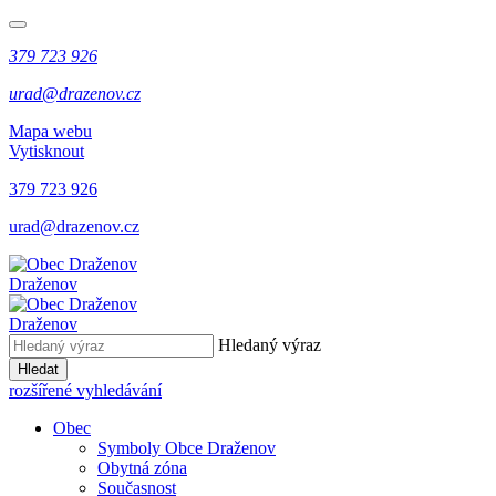
379 723 926
urad@drazenov.cz
Mapa webu
Vytisknout
379 723 926
urad@drazenov.cz
Draženov
Draženov
Hledaný výraz
Hledat
rozšířené vyhledávání
Obec
Symboly Obce Draženov
Obytná zóna
Současnost