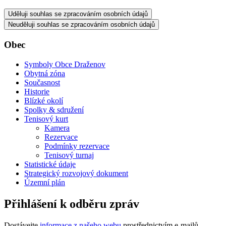
Uděluji souhlas se zpracováním osobních údajů
Neuděluji souhlas se zpracováním osobních údajů
Obec
Symboly Obce Draženov
Obytná zóna
Současnost
Historie
Blízké okolí
Spolky & sdružení
Tenisový kurt
Kamera
Rezervace
Podmínky rezervace
Tenisový turnaj
Statistické údaje
Strategický rozvojový dokument
Územní plán
Přihlášení k odběru zpráv
Dostávejte
informace z našeho webu
prostřednictvím e-mailů