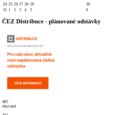
24
25
26
27
28
29
30
31
1
2
3
4
5
6
ČEZ Distribuce - plánované odstávky
485
obyvatel
451