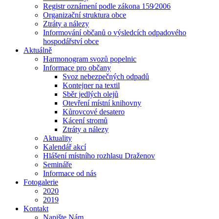
Registr oznámení podle zákona 159⁄2006
Organizační struktura obce
Ztráty a nálezy
Informování občanů o výsledcích odpadového
hospodářství obce
Aktuálně
Harmonogram svozů popelnic
Informace pro občany
Svoz nebezpečných odpadů
Kontejner na textil
Sběr jedlých olejů
Otevření místní knihovny
Kůrovcové desatero
Kácení stromů
Ztráty a nálezy
Aktuality
Kalendář akcí
Hlášení místního rozhlasu Draženov
Semináře
Informace od nás
Fotogalerie
2020
2019
Kontakt
Napište Nám