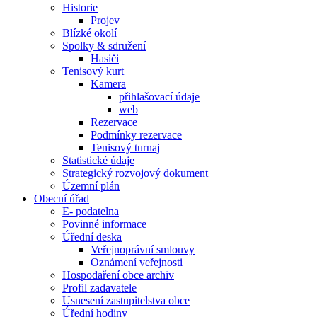
Historie
Projev
Blízké okolí
Spolky & sdružení
Hasiči
Tenisový kurt
Kamera
přihlašovací údaje
web
Rezervace
Podmínky rezervace
Tenisový turnaj
Statistické údaje
Strategický rozvojový dokument
Územní plán
Obecní úřad
E- podatelna
Povinné informace
Úřední deska
Veřejnoprávní smlouvy
Oznámení veřejnosti
Hospodaření obce archiv
Profil zadavatele
Usnesení zastupitelstva obce
Úřední hodiny