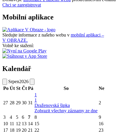
Chci se zaregistrovat
Mobilní aplikace
Sledujte informace z našeho webu v
mobilní aplikaci –
V OBRAZE.
Volně ke stažení:
Kalendář
Srpen
2026
Po
Út
St
Čt
Pá
So
Ne
1
1
27
28
29
30
31
2
Draženovská šipka
Zobrazit všechny záznamy ze dne
3
4
5
6
7
8
9
10
11
12
13
14
15
16
17
18
19
20
21
22
23