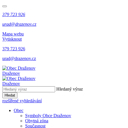
379 723 926
urad@drazenov.cz
Mapa webu
Vytisknout
379 723 926
urad@drazenov.cz
Draženov
Draženov
Hledaný výraz
Hledat
rozšířené vyhledávání
Obec
Symboly Obce Draženov
Obytná zóna
Současnost