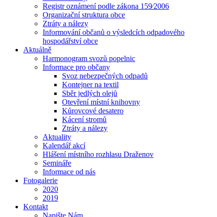
Registr oznámení podle zákona 159⁄2006
Organizační struktura obce
Ztráty a nálezy
Informování občanů o výsledcích odpadového
hospodářství obce
Aktuálně
Harmonogram svozů popelnic
Informace pro občany
Svoz nebezpečných odpadů
Kontejner na textil
Sběr jedlých olejů
Otevření místní knihovny
Kůrovcové desatero
Kácení stromů
Ztráty a nálezy
Aktuality
Kalendář akcí
Hlášení místního rozhlasu Draženov
Semináře
Informace od nás
Fotogalerie
2020
2019
Kontakt
Napište Nám