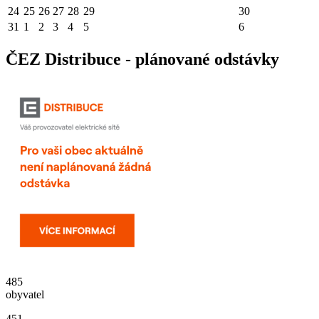
24
25
26
27
28
29
30
31
1
2
3
4
5
6
ČEZ Distribuce - plánované odstávky
485
obyvatel
451