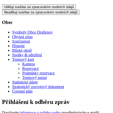
Uděluji souhlas se zpracováním osobních údajů
Neuděluji souhlas se zpracováním osobních údajů
Obec
Symboly Obce Draženov
Obytná zóna
Současnost
Historie
Blízké okolí
Spolky & sdružení
Tenisový kurt
Kamera
Rezervace
Podmínky rezervace
Tenisový turnaj
Statistické údaje
Strategický rozvojový dokument
Územní plán
Přihlášení k odběru zpráv
Dostávejte
informace z našeho webu
prostřednictvím e-mailů