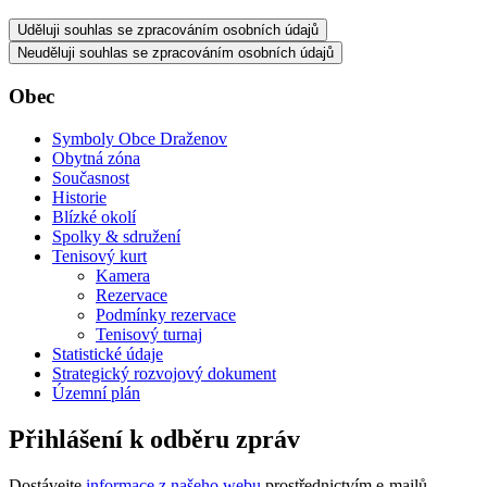
Uděluji souhlas se zpracováním osobních údajů
Neuděluji souhlas se zpracováním osobních údajů
Obec
Symboly Obce Draženov
Obytná zóna
Současnost
Historie
Blízké okolí
Spolky & sdružení
Tenisový kurt
Kamera
Rezervace
Podmínky rezervace
Tenisový turnaj
Statistické údaje
Strategický rozvojový dokument
Územní plán
Přihlášení k odběru zpráv
Dostávejte
informace z našeho webu
prostřednictvím e-mailů