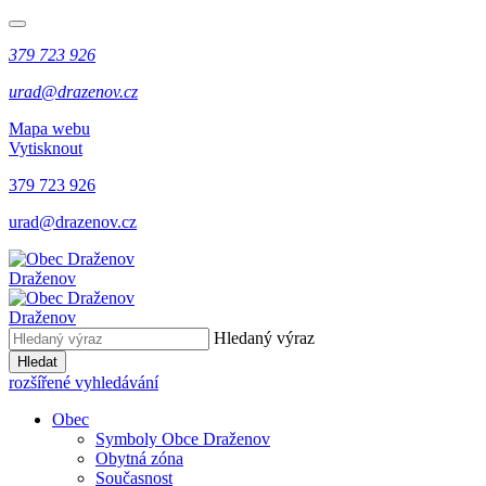
379 723 926
urad@drazenov.cz
Mapa webu
Vytisknout
379 723 926
urad@drazenov.cz
Draženov
Draženov
Hledaný výraz
Hledat
rozšířené vyhledávání
Obec
Symboly Obce Draženov
Obytná zóna
Současnost