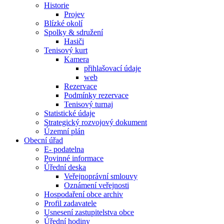
Historie
Projev
Blízké okolí
Spolky & sdružení
Hasiči
Tenisový kurt
Kamera
přihlašovací údaje
web
Rezervace
Podmínky rezervace
Tenisový turnaj
Statistické údaje
Strategický rozvojový dokument
Územní plán
Obecní úřad
E- podatelna
Povinné informace
Úřední deska
Veřejnoprávní smlouvy
Oznámení veřejnosti
Hospodaření obce archiv
Profil zadavatele
Usnesení zastupitelstva obce
Úřední hodiny