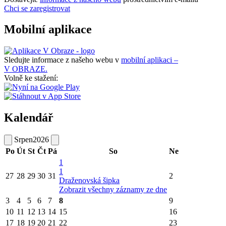
Chci se zaregistrovat
Mobilní aplikace
Sledujte informace z našeho webu v
mobilní aplikaci –
V OBRAZE.
Volně ke stažení:
Kalendář
Srpen
2026
Po
Út
St
Čt
Pá
So
Ne
1
1
27
28
29
30
31
2
Draženovská šipka
Zobrazit všechny záznamy ze dne
3
4
5
6
7
8
9
10
11
12
13
14
15
16
17
18
19
20
21
22
23