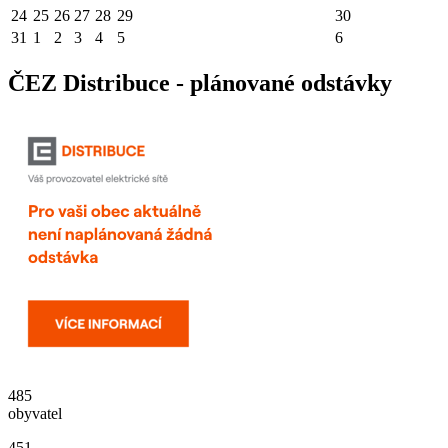
24
25
26
27
28
29
30
31
1
2
3
4
5
6
ČEZ Distribuce - plánované odstávky
485
obyvatel
451