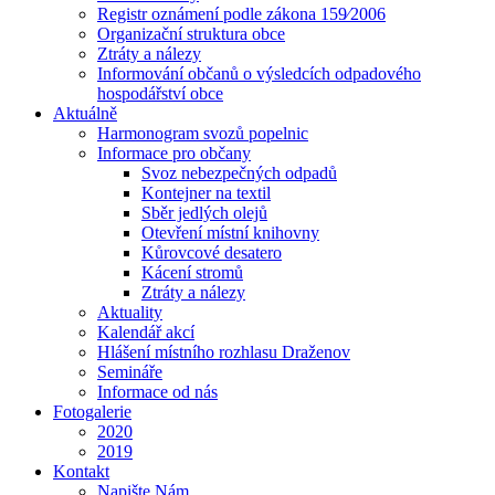
Registr oznámení podle zákona 159⁄2006
Organizační struktura obce
Ztráty a nálezy
Informování občanů o výsledcích odpadového
hospodářství obce
Aktuálně
Harmonogram svozů popelnic
Informace pro občany
Svoz nebezpečných odpadů
Kontejner na textil
Sběr jedlých olejů
Otevření místní knihovny
Kůrovcové desatero
Kácení stromů
Ztráty a nálezy
Aktuality
Kalendář akcí
Hlášení místního rozhlasu Draženov
Semináře
Informace od nás
Fotogalerie
2020
2019
Kontakt
Napište Nám