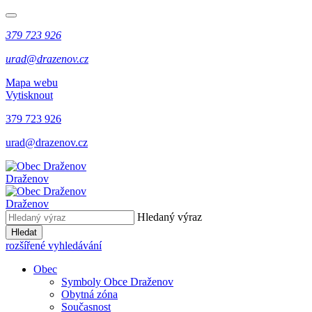
379 723 926
urad@drazenov.cz
Mapa webu
Vytisknout
379 723 926
urad@drazenov.cz
Draženov
Draženov
Hledaný výraz
Hledat
rozšířené vyhledávání
Obec
Symboly Obce Draženov
Obytná zóna
Současnost