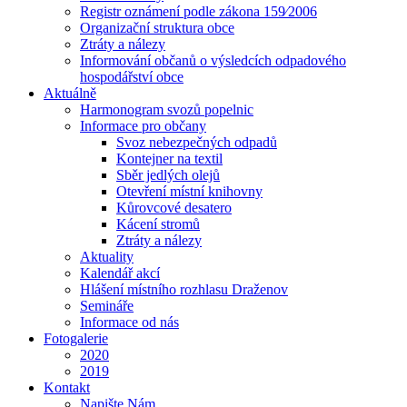
Registr oznámení podle zákona 159⁄2006
Organizační struktura obce
Ztráty a nálezy
Informování občanů o výsledcích odpadového
hospodářství obce
Aktuálně
Harmonogram svozů popelnic
Informace pro občany
Svoz nebezpečných odpadů
Kontejner na textil
Sběr jedlých olejů
Otevření místní knihovny
Kůrovcové desatero
Kácení stromů
Ztráty a nálezy
Aktuality
Kalendář akcí
Hlášení místního rozhlasu Draženov
Semináře
Informace od nás
Fotogalerie
2020
2019
Kontakt
Napište Nám