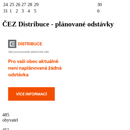
24
25
26
27
28
29
30
31
1
2
3
4
5
6
ČEZ Distribuce - plánované odstávky
485
obyvatel
451