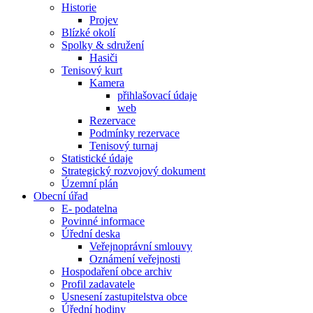
Historie
Projev
Blízké okolí
Spolky & sdružení
Hasiči
Tenisový kurt
Kamera
přihlašovací údaje
web
Rezervace
Podmínky rezervace
Tenisový turnaj
Statistické údaje
Strategický rozvojový dokument
Územní plán
Obecní úřad
E- podatelna
Povinné informace
Úřední deska
Veřejnoprávní smlouvy
Oznámení veřejnosti
Hospodaření obce archiv
Profil zadavatele
Usnesení zastupitelstva obce
Úřední hodiny