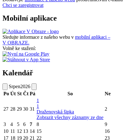
Chci se zaregistrovat
Mobilní aplikace
Sledujte informace z našeho webu v
mobilní aplikaci –
V OBRAZE.
Volně ke stažení:
Kalendář
Srpen
2026
Po
Út
St
Čt
Pá
So
Ne
1
1
27
28
29
30
31
2
Draženovská šipka
Zobrazit všechny záznamy ze dne
3
4
5
6
7
8
9
10
11
12
13
14
15
16
17
18
19
20
21
22
23