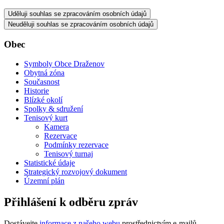
Uděluji souhlas se zpracováním osobních údajů
Neuděluji souhlas se zpracováním osobních údajů
Obec
Symboly Obce Draženov
Obytná zóna
Současnost
Historie
Blízké okolí
Spolky & sdružení
Tenisový kurt
Kamera
Rezervace
Podmínky rezervace
Tenisový turnaj
Statistické údaje
Strategický rozvojový dokument
Územní plán
Přihlášení k odběru zpráv
Dostávejte
informace z našeho webu
prostřednictvím e-mailů