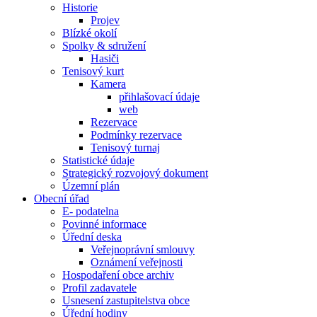
Historie
Projev
Blízké okolí
Spolky & sdružení
Hasiči
Tenisový kurt
Kamera
přihlašovací údaje
web
Rezervace
Podmínky rezervace
Tenisový turnaj
Statistické údaje
Strategický rozvojový dokument
Územní plán
Obecní úřad
E- podatelna
Povinné informace
Úřední deska
Veřejnoprávní smlouvy
Oznámení veřejnosti
Hospodaření obce archiv
Profil zadavatele
Usnesení zastupitelstva obce
Úřední hodiny