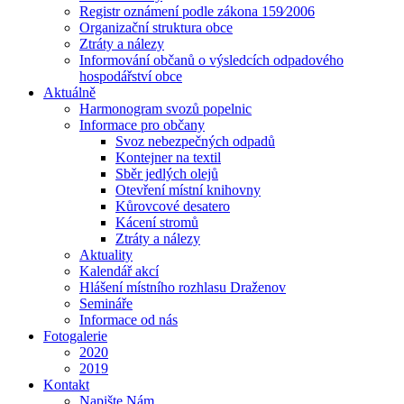
Registr oznámení podle zákona 159⁄2006
Organizační struktura obce
Ztráty a nálezy
Informování občanů o výsledcích odpadového
hospodářství obce
Aktuálně
Harmonogram svozů popelnic
Informace pro občany
Svoz nebezpečných odpadů
Kontejner na textil
Sběr jedlých olejů
Otevření místní knihovny
Kůrovcové desatero
Kácení stromů
Ztráty a nálezy
Aktuality
Kalendář akcí
Hlášení místního rozhlasu Draženov
Semináře
Informace od nás
Fotogalerie
2020
2019
Kontakt
Napište Nám