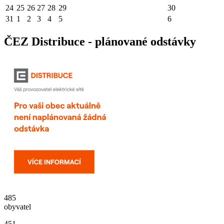
24
25
26
27
28
29
30
31
1
2
3
4
5
6
ČEZ Distribuce - plánované odstávky
485
obyvatel
451