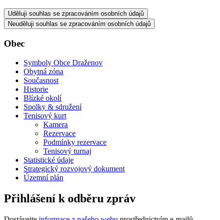
Uděluji souhlas se zpracováním osobních údajů
Neuděluji souhlas se zpracováním osobních údajů
Obec
Symboly Obce Draženov
Obytná zóna
Současnost
Historie
Blízké okolí
Spolky & sdružení
Tenisový kurt
Kamera
Rezervace
Podmínky rezervace
Tenisový turnaj
Statistické údaje
Strategický rozvojový dokument
Územní plán
Přihlášení k odběru zpráv
Dostávejte
informace z našeho webu
prostřednictvím e-mailů