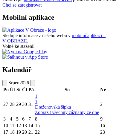
Chci se zaregistrovat
Mobilní aplikace
Sledujte informace z našeho webu v
mobilní aplikaci –
V OBRAZE.
Volně ke stažení:
Kalendář
Srpen
2026
Po
Út
St
Čt
Pá
So
Ne
1
1
27
28
29
30
31
2
Draženovská šipka
Zobrazit všechny záznamy ze dne
3
4
5
6
7
8
9
10
11
12
13
14
15
16
17
18
19
20
21
22
23