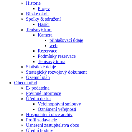
Historie
Projev
Blízké okolí
Spolky & sdružení
Hasiči
Tenisový kurt
Kamera
přihlašovací údaje
web
Rezervace
Podmínky rezervace
Tenisový turnaj
Statistické údaje
Strategický rozvojový dokument
Územní plán
Obecní úřad
E- podatelna
Povinné informace
Úřední deska
Veřejnoprávní smlouvy
Oznámení veřejnosti
Hospodaření obce archiv
Profil zadavatele
Usnesení zastupitelstva obce
Úřední hodiny