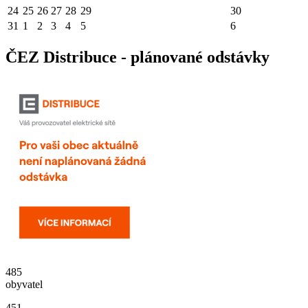
24
25
26
27
28
29
30
31
1
2
3
4
5
6
ČEZ Distribuce - plánované odstávky
485
obyvatel
451