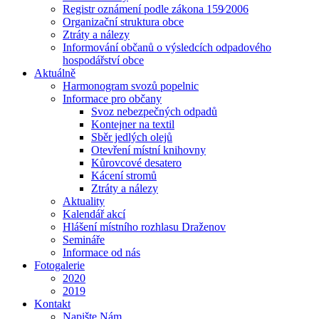
Registr oznámení podle zákona 159⁄2006
Organizační struktura obce
Ztráty a nálezy
Informování občanů o výsledcích odpadového
hospodářství obce
Aktuálně
Harmonogram svozů popelnic
Informace pro občany
Svoz nebezpečných odpadů
Kontejner na textil
Sběr jedlých olejů
Otevření místní knihovny
Kůrovcové desatero
Kácení stromů
Ztráty a nálezy
Aktuality
Kalendář akcí
Hlášení místního rozhlasu Draženov
Semináře
Informace od nás
Fotogalerie
2020
2019
Kontakt
Napište Nám