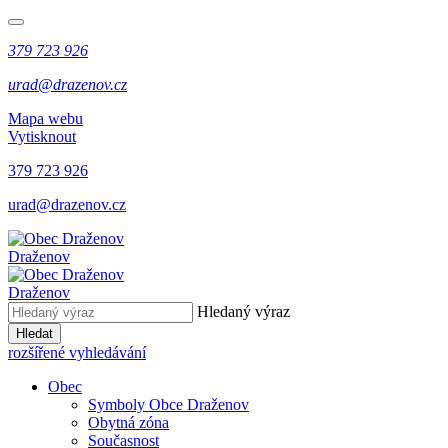
379 723 926
urad@drazenov.cz
Mapa webu
Vytisknout
379 723 926
urad@drazenov.cz
Draženov
Draženov
Hledaný výraz
Hledat
rozšířené vyhledávání
Obec
Symboly Obce Draženov
Obytná zóna
Současnost