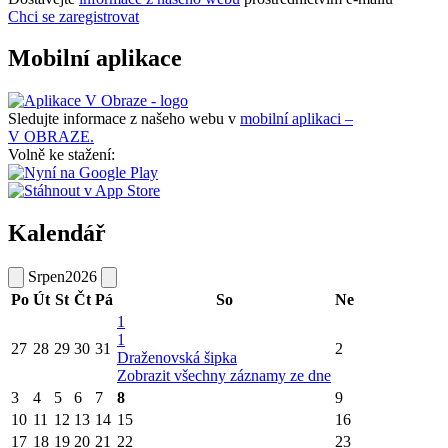
Chci se zaregistrovat
Mobilní aplikace
Sledujte informace z našeho webu v
mobilní aplikaci –
V OBRAZE.
Volně ke stažení:
Kalendář
Srpen
2026
Po
Út
St
Čt
Pá
So
Ne
1
1
27
28
29
30
31
2
Draženovská šipka
Zobrazit všechny záznamy ze dne
3
4
5
6
7
8
9
10
11
12
13
14
15
16
17
18
19
20
21
22
23