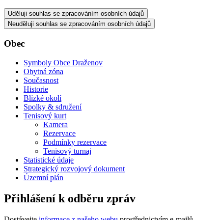
Uděluji souhlas se zpracováním osobních údajů
Neuděluji souhlas se zpracováním osobních údajů
Obec
Symboly Obce Draženov
Obytná zóna
Současnost
Historie
Blízké okolí
Spolky & sdružení
Tenisový kurt
Kamera
Rezervace
Podmínky rezervace
Tenisový turnaj
Statistické údaje
Strategický rozvojový dokument
Územní plán
Přihlášení k odběru zpráv
Dostávejte
informace z našeho webu
prostřednictvím e-mailů