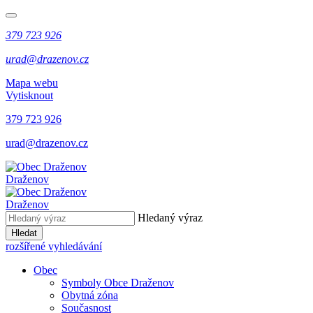
379 723 926
urad@drazenov.cz
Mapa webu
Vytisknout
379 723 926
urad@drazenov.cz
Draženov
Draženov
Hledaný výraz
Hledat
rozšířené vyhledávání
Obec
Symboly Obce Draženov
Obytná zóna
Současnost