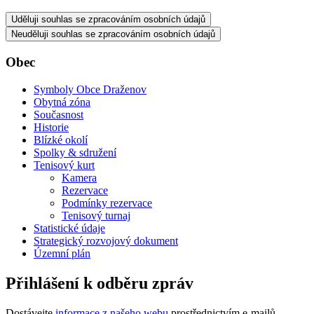
Uděluji souhlas se zpracováním osobních údajů
Neuděluji souhlas se zpracováním osobních údajů
Obec
Symboly Obce Draženov
Obytná zóna
Současnost
Historie
Blízké okolí
Spolky & sdružení
Tenisový kurt
Kamera
Rezervace
Podmínky rezervace
Tenisový turnaj
Statistické údaje
Strategický rozvojový dokument
Územní plán
Přihlášení k odběru zpráv
Dostávejte
informace z našeho webu
prostřednictvím e-mailů