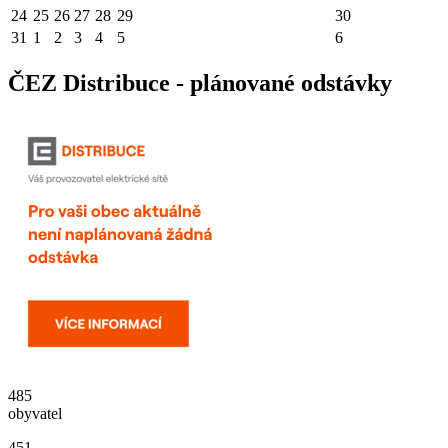
24
25
26
27
28
29
30
31
1
2
3
4
5
6
ČEZ Distribuce - plánované odstávky
485
obyvatel
451