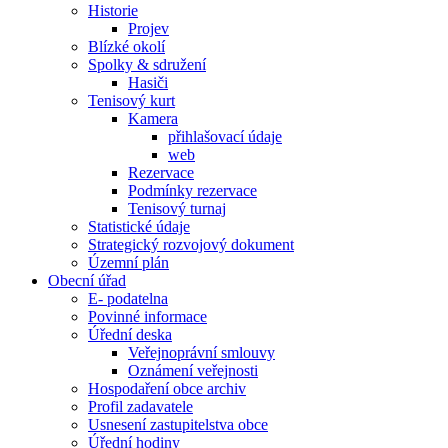
Historie
Projev
Blízké okolí
Spolky & sdružení
Hasiči
Tenisový kurt
Kamera
přihlašovací údaje
web
Rezervace
Podmínky rezervace
Tenisový turnaj
Statistické údaje
Strategický rozvojový dokument
Územní plán
Obecní úřad
E- podatelna
Povinné informace
Úřední deska
Veřejnoprávní smlouvy
Oznámení veřejnosti
Hospodaření obce archiv
Profil zadavatele
Usnesení zastupitelstva obce
Úřední hodiny