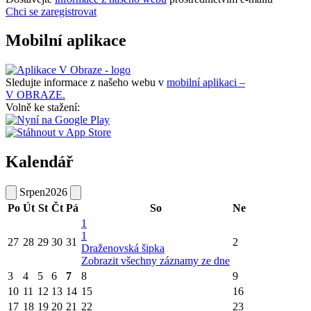
Chci se zaregistrovat
Mobilní aplikace
Sledujte informace z našeho webu v
mobilní aplikaci –
V OBRAZE.
Volně ke stažení:
Kalendář
Srpen
2026
Po
Út
St
Čt
Pá
So
Ne
1
1
27
28
29
30
31
2
Draženovská šipka
Zobrazit všechny záznamy ze dne
3
4
5
6
7
8
9
10
11
12
13
14
15
16
17
18
19
20
21
22
23