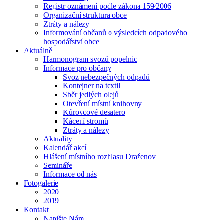
Registr oznámení podle zákona 159⁄2006
Organizační struktura obce
Ztráty a nálezy
Informování občanů o výsledcích odpadového
hospodářství obce
Aktuálně
Harmonogram svozů popelnic
Informace pro občany
Svoz nebezpečných odpadů
Kontejner na textil
Sběr jedlých olejů
Otevření místní knihovny
Kůrovcové desatero
Kácení stromů
Ztráty a nálezy
Aktuality
Kalendář akcí
Hlášení místního rozhlasu Draženov
Semináře
Informace od nás
Fotogalerie
2020
2019
Kontakt
Napište Nám