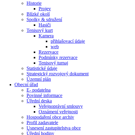
Historie
Projev
Blízké okolí
Spolky & sdružení
Hasiči
Tenisový kurt
Kamera
přihlašovací údaje
web
Rezervace
Podmínky rezervace
Tenisový turnaj
Statistické údaje
Strategický rozvojový dokument
Územní plán
Obecní úřad
E- podatelna
Povinné informace
Úřední deska
Veřejnoprávní smlouvy
Oznámení veřejnosti
Hospodaření obce archiv
Profil zadavatele
Usnesení zastupitelstva obce
Úřední hodiny