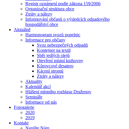
Registr oznámení podle zákona 159⁄2006
Organizační struktura obce
Ztráty a nálezy
Informování občanů o výsledcích odpadového
hospodářství obce
Aktuálně
Harmonogram svozů popelnic
Informace pro občany
Svoz nebezpečných odpadů
Kontejner na textil
Sběr jedlých olejů
Otevření místní knihovny
Kůrovcové desatero
Kácení stromů
Ztráty a nálezy
Aktuality
Kalendář akcí
Hlášení místního rozhlasu Draženov
Semináře
Informace od nás
Fotogalerie
2020
2019
Kontakt
Napište Nám