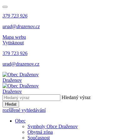
379 723 926
urad@drazenov.cz
Mapa webu
Vytisknout
379 723 926
urad@drazenov.cz
Draženov
Draženov
Hledaný výraz
Hledat
rozšířené vyhledávání
Obec
Symboly Obce Draženov
Obytná zóna
Současnost