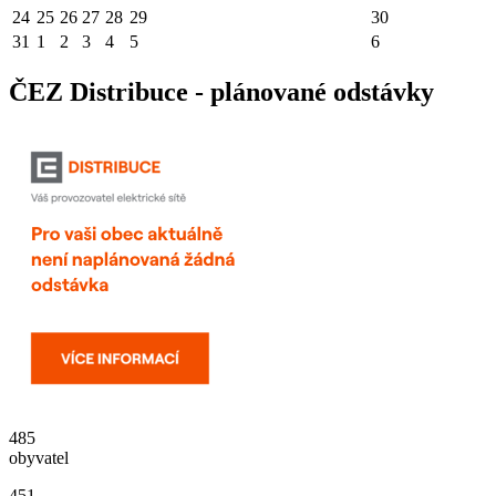
24
25
26
27
28
29
30
31
1
2
3
4
5
6
ČEZ Distribuce - plánované odstávky
485
obyvatel
451