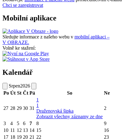
Chci se zaregistrovat
Mobilní aplikace
Sledujte informace z našeho webu v
mobilní aplikaci –
V OBRAZE.
Volně ke stažení:
Kalendář
Srpen
2026
Po
Út
St
Čt
Pá
So
Ne
1
1
27
28
29
30
31
2
Draženovská šipka
Zobrazit všechny záznamy ze dne
3
4
5
6
7
8
9
10
11
12
13
14
15
16
17
18
19
20
21
22
23