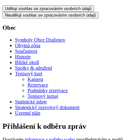
Uděluji souhlas se zpracováním osobních údajů
Neuděluji souhlas se zpracováním osobních údajů
Obec
Symboly Obce Draženov
Obytná zóna
Současnost
Historie
Blízké okolí
Spolky & sdružení
Tenisový kurt
Kamera
Rezervace
Podmínky rezervace
Tenisový turnaj
Statistické údaje
Strategický rozvojový dokument
Územní plán
Přihlášení k odběru zpráv
Dostávejte
informace z našeho webu
prostřednictvím e-mailů