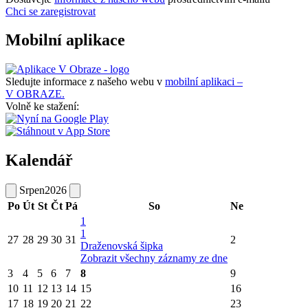
Chci se zaregistrovat
Mobilní aplikace
Sledujte informace z našeho webu v
mobilní aplikaci –
V OBRAZE.
Volně ke stažení:
Kalendář
Srpen
2026
Po
Út
St
Čt
Pá
So
Ne
1
1
27
28
29
30
31
2
Draženovská šipka
Zobrazit všechny záznamy ze dne
3
4
5
6
7
8
9
10
11
12
13
14
15
16
17
18
19
20
21
22
23