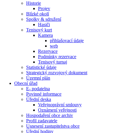
Historie
Projev
Blízké okolí
Spolky & sdružení
Hasiči
Tenisový kurt
Kamera
přihlašovací údaje
web
Rezervace
Podmínky rezervace
Tenisový turnaj
Statistické údaje
Strategický rozvojový dokument
Územní plán
Obecní úřad
E- podatelna
Povinné informace
Úřední deska
Veřejnoprávní smlouvy
Oznámení veřejnosti
Hospodaření obce archiv
Profil zadavatele
Usnesení zastupitelstva obce
Úřední hodiny