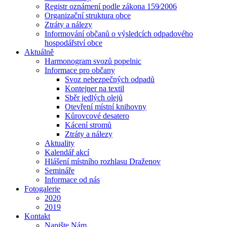
Registr oznámení podle zákona 159⁄2006
Organizační struktura obce
Ztráty a nálezy
Informování občanů o výsledcích odpadového
hospodářství obce
Aktuálně
Harmonogram svozů popelnic
Informace pro občany
Svoz nebezpečných odpadů
Kontejner na textil
Sběr jedlých olejů
Otevření místní knihovny
Kůrovcové desatero
Kácení stromů
Ztráty a nálezy
Aktuality
Kalendář akcí
Hlášení místního rozhlasu Draženov
Semináře
Informace od nás
Fotogalerie
2020
2019
Kontakt
Napište Nám