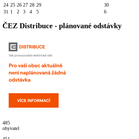
24
25
26
27
28
29
30
31
1
2
3
4
5
6
ČEZ Distribuce - plánované odstávky
485
obyvatel
451