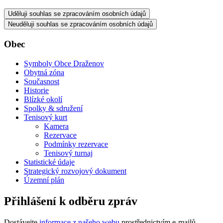
Uděluji souhlas se zpracováním osobních údajů
Neuděluji souhlas se zpracováním osobních údajů
Obec
Symboly Obce Draženov
Obytná zóna
Současnost
Historie
Blízké okolí
Spolky & sdružení
Tenisový kurt
Kamera
Rezervace
Podmínky rezervace
Tenisový turnaj
Statistické údaje
Strategický rozvojový dokument
Územní plán
Přihlášení k odběru zpráv
Dostávejte
informace z našeho webu
prostřednictvím e-mailů