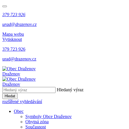
379 723 926
urad@drazenov.cz
Mapa webu
Vytisknout
379 723 926
urad@drazenov.cz
Draženov
Draženov
Hledaný výraz
Hledat
rozšířené vyhledávání
Obec
Symboly Obce Draženov
Obytná zóna
Současnost