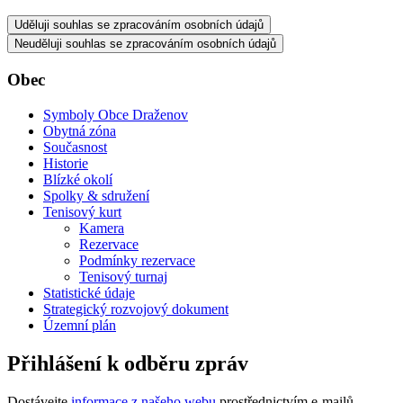
Uděluji souhlas se zpracováním osobních údajů
Neuděluji souhlas se zpracováním osobních údajů
Obec
Symboly Obce Draženov
Obytná zóna
Současnost
Historie
Blízké okolí
Spolky & sdružení
Tenisový kurt
Kamera
Rezervace
Podmínky rezervace
Tenisový turnaj
Statistické údaje
Strategický rozvojový dokument
Územní plán
Přihlášení k odběru zpráv
Dostávejte
informace z našeho webu
prostřednictvím e-mailů