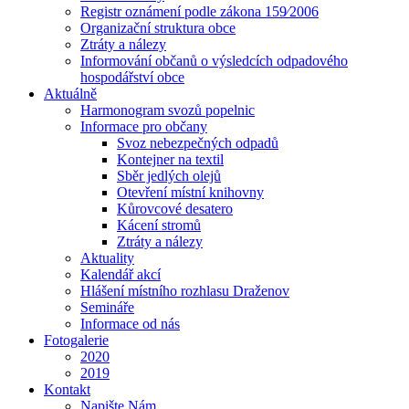
Registr oznámení podle zákona 159⁄2006
Organizační struktura obce
Ztráty a nálezy
Informování občanů o výsledcích odpadového
hospodářství obce
Aktuálně
Harmonogram svozů popelnic
Informace pro občany
Svoz nebezpečných odpadů
Kontejner na textil
Sběr jedlých olejů
Otevření místní knihovny
Kůrovcové desatero
Kácení stromů
Ztráty a nálezy
Aktuality
Kalendář akcí
Hlášení místního rozhlasu Draženov
Semináře
Informace od nás
Fotogalerie
2020
2019
Kontakt
Napište Nám