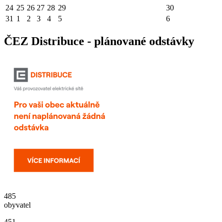
24
25
26
27
28
29
30
31
1
2
3
4
5
6
ČEZ Distribuce - plánované odstávky
485
obyvatel
451