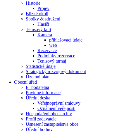
Historie
Projev
Blízké okolí
Spolky & sdružení
Hasiči
Tenisový kurt
Kamera
přihlašovací údaje
web
Rezervace
Podmínky rezervace
Tenisový turnaj
Statistické údaje
Strategický rozvojový dokument
Územní plán
Obecní úřad
E- podatelna
Povinné informace
Úřední deska
Veřejnoprávní smlouvy
Oznámení veřejnosti
Hospodaření obce archiv
Profil zadavatele
Usnesení zastupitelstva obce
Úřední hodiny