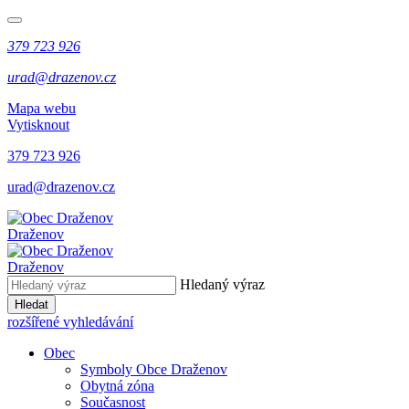
379 723 926
urad@drazenov.cz
Mapa webu
Vytisknout
379 723 926
urad@drazenov.cz
Draženov
Draženov
Hledaný výraz
Hledat
rozšířené vyhledávání
Obec
Symboly Obce Draženov
Obytná zóna
Současnost