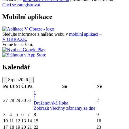
Chci se zaregistrovat
Mobilní aplikace
Sledujte informace z našeho webu v
mobilní aplikaci –
V OBRAZE.
Volně ke stažení:
Kalendář
Srpen
2026
Po
Út
St
Čt
Pá
So
Ne
1
1
27
28
29
30
31
2
Draženovská šipka
Zobrazit všechny záznamy ze dne
3
4
5
6
7
8
9
10
11
12
13
14
15
16
17
18
19
20
21
22
23